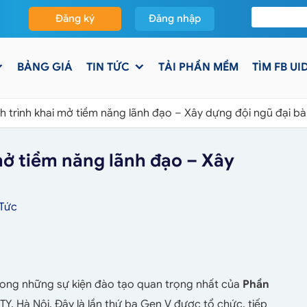
Đăng ký
Đăng nhập
BẢNG GIÁ
TIN TỨC
TẢI PHẦN MỀM
TÌM FB UI
h trình khai mở tiềm năng lãnh đạo – Xây dựng đội ngũ đại b
mở tiềm năng lãnh đạo – Xây
 Tức
ong những sự kiện đào tạo quan trọng nhất của
Phần
TY, Hà Nội. Đây là lần thứ ba Gen V được tổ chức, tiếp