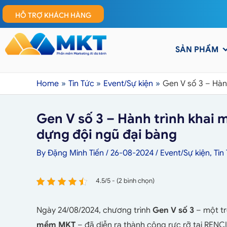
HỖ TRỢ KHÁCH HÀNG
SẢN PHẨM
Home
Tin Tức
Event/Sự kiện
Gen V số 3 – Hàn
Gen V số 3 – Hành trình khai 
dựng đội ngũ đại bàng
By
Đặng Minh Tiến
/
26-08-2024
/
Event/Sự kiện
,
Tin
4.5/5 - (2 bình chọn)
Ngày 24/08/2024, chương trình
Gen V số 3
– một tr
mềm MKT
– đã diễn ra thành công rực rỡ tại RENCI