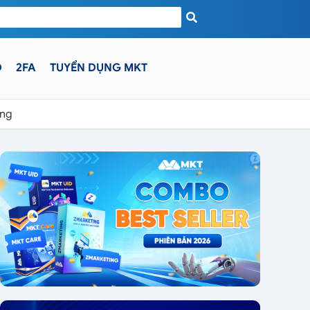
D
2FA
TUYỂN DỤNG MKT
àng