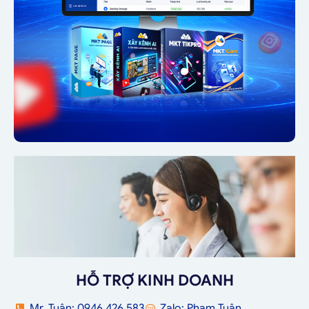
HỖ TRỢ KINH DOANH
Mr. Tuân: 0946 426 583
Zalo: Phạm Tuân