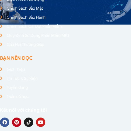
Chính Sách Bảo Mật
Chính Sách Bảo Hành
Chính Sách Cài Đặt Phần Mềm
Quy Định Sử Dụng Phần Mềm MKT
Câu Hỏi Thường Gặp
BẠN NÊN ĐỌC
Giới Thiệu
Tin Tức & Sự Kiện
Tuyển dụng
Thần số học
Kết nối với chúng tôi