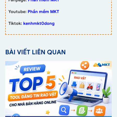
Youtube:
Phần mềm MKT
Tiktok:
kenhmkt0dong
BÀI VIẾT LIÊN QUAN