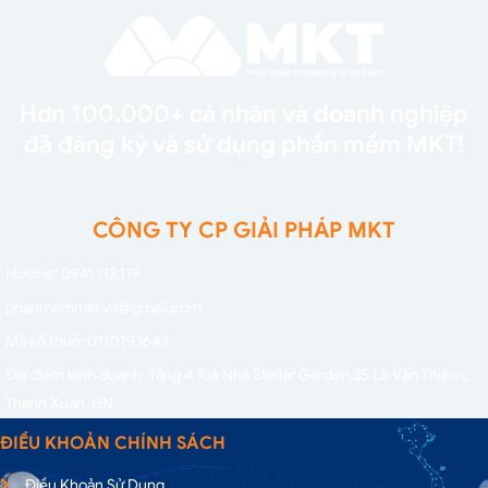
Hơn 100.000+ cá nhân và doanh nghiệp
đã đăng ký và sử dụng phần mềm MKT!
CÔNG TY CP GIẢI PHÁP MKT
Hotline: 0941.113.119
phanmemmkt.vn@gmail.com
Mã số thuế: 0110193643
Địa điểm kinh doanh: Tầng 4 Toà Nhà Stellar Garden,
35 Lê Văn Thiêm,
Thanh Xuân, HN
ĐIỀU KHOẢN CHÍNH SÁCH
Điều Khoản Sử Dụng