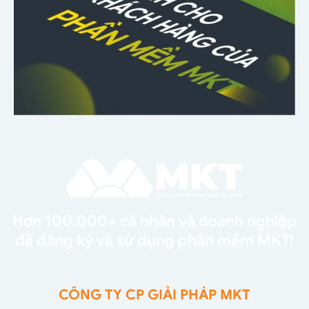
Hơn 100.000+ cá nhân và doanh nghiệp
đã đăng ký và sử dụng phần mềm MKT!
CÔNG TY CP GIẢI PHÁP MKT