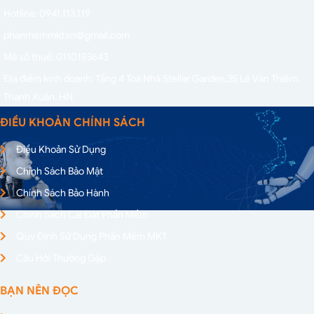
Hotline: 0941.113.119
phanmemmkt.vn@gmail.com
Mã số thuế: 0110193643
Địa điểm kinh doanh: Tầng 4 Toà Nhà Stellar Garden,
35 Lê Văn Thiêm,
Thanh Xuân, HN
ĐIỀU KHOẢN CHÍNH SÁCH
Điều Khoản Sử Dụng
Chính Sách Bảo Mật
Chính Sách Bảo Hành
Chính Sách Cài Đặt Phần Mềm
Quy Định Sử Dụng Phần Mềm MKT
Câu Hỏi Thường Gặp
BẠN NÊN ĐỌC