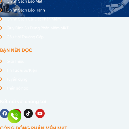
Chính Sách Bảo Mật
Chính Sách Bảo Hành
Chính Sách Cài Đặt Phần Mềm
Quy Định Sử Dụng Phần Mềm MKT
Câu Hỏi Thường Gặp
BẠN NÊN ĐỌC
Giới Thiệu
Tin Tức & Sự Kiện
Tuyển dụng
Thần số học
Kết nối với chúng tôi
CỘNG ĐỒNG PHẦN MỀM MKT