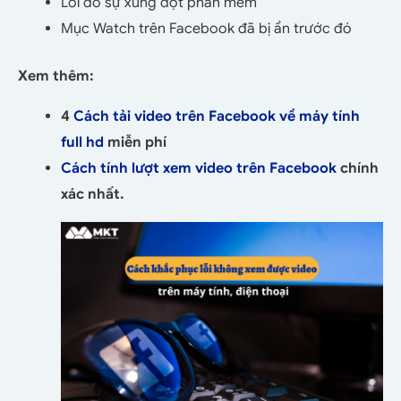
Lỗi do sự xung đột phần mềm
Mục Watch trên Facebook đã bị ẩn trước đó
Xem thêm:
4
Cách tải video trên Facebook về máy tính
full hd
miễn phí
Cách tính lượt xem video trên Facebook
chính
xác nhất
.