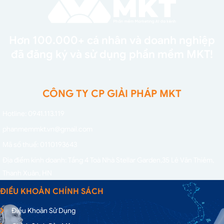
Hơn 100.000+ cá nhân và doanh nghiệp
đã đăng ký và sử dụng phần mềm MKT!
CÔNG TY CP GIẢI PHÁP MKT
Hotline: 0941.113.119
phanmemmkt.vn@gmail.com
Mã số thuế: 0110193643
Địa điểm kinh doanh: Tầng 4 Toà Nhà Stellar Garden,
35 Lê Văn Thiêm,
Thanh Xuân, HN
ĐIỀU KHOẢN CHÍNH SÁCH
Điều Khoản Sử Dụng