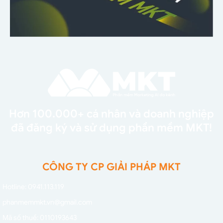
Hơn 100.000+ cá nhân và doanh nghiệp
đã đăng ký và sử dụng phần mềm MKT!
CÔNG TY CP GIẢI PHÁP MKT
Hotline: 0941.113.119
phanmemmkt.vn@gmail.com
Mã số thuế: 0110193643