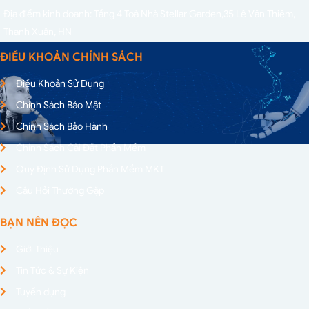
Địa điểm kinh doanh: Tầng 4 Toà Nhà Stellar Garden,
35 Lê Văn Thiêm,
Thanh Xuân, HN
ĐIỀU KHOẢN CHÍNH SÁCH
Điều Khoản Sử Dụng
Chính Sách Bảo Mật
Chính Sách Bảo Hành
Chính Sách Cài Đặt Phần Mềm
Quy Định Sử Dụng Phần Mềm MKT
Câu Hỏi Thường Gặp
BẠN NÊN ĐỌC
Giới Thiệu
Tin Tức & Sự Kiện
Tuyển dụng