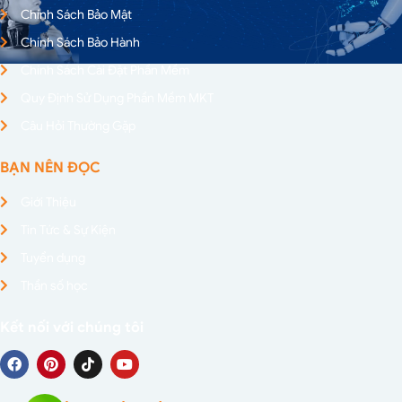
Chính Sách Bảo Mật
Chính Sách Bảo Hành
Chính Sách Cài Đặt Phần Mềm
Quy Định Sử Dụng Phần Mềm MKT
Câu Hỏi Thường Gặp
BẠN NÊN ĐỌC
Giới Thiệu
Tin Tức & Sự Kiện
Tuyển dụng
Thần số học
Kết nối với chúng tôi