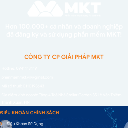
Hơn 100.000+ cá nhân và doanh nghiệp
đã đăng ký và sử dụng phần mềm MKT!
CÔNG TY CP GIẢI PHÁP MKT
Hotline: 0941.113.119
phanmemmkt.vn@gmail.com
Mã số thuế: 0110193643
Địa điểm kinh doanh: Tầng 4 Toà Nhà Stellar Garden,
35 Lê Văn Thiêm,
Thanh Xuân, HN
ĐIỀU KHOẢN CHÍNH SÁCH
Điều Khoản Sử Dụng