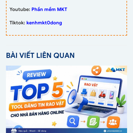
Youtube:
Phần mềm MKT
Tiktok:
kenhmkt0dong
BÀI VIẾT LIÊN QUAN