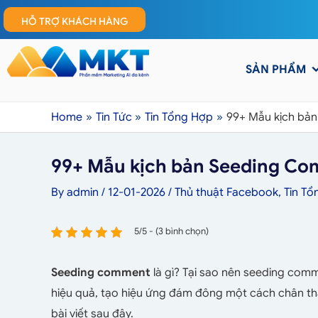
HỖ TRỢ KHÁCH HÀNG
SẢN PHẨM
Home
Tin Tức
Tin Tổng Hợp
99+ Mẫu kịch bản
99+ Mẫu kịch bản Seeding Com
By
admin
/
12-01-2026
/
Thủ thuật Facebook
,
Tin Tổ
5/5 - (3 bình chọn)
Seeding comment
là gì? Tại sao nên seeding comm
hiệu quả, tạo hiệu ứng đám đông một cách chân t
bài viết sau đây.