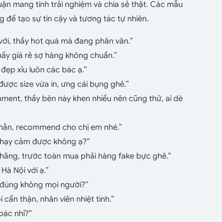
uận mang tính trải nghiệm và chia sẻ thật. Các mẫu
 để tạo sự tin cậy và tương tác tự nhiên.
với, thấy hot quá mà đang phân vân.”
ấy giá rẻ sợ hàng không chuẩn.”
đẹp xỉu luôn các bác ạ.”
ợc size vừa in, ưng cái bụng ghê.”
ment, thấy bên này khen nhiều nên cũng thử, ai dè
n hẳn, recommend cho chị em nhé.”
 nhạy cảm được không ạ?”
 hãng, trước toàn mua phải hàng fake bực ghê.”
Hà Nội với ạ.”
 đúng không mọi người?”
cẩn thận, nhân viên nhiệt tình.”
ác nhỉ?”