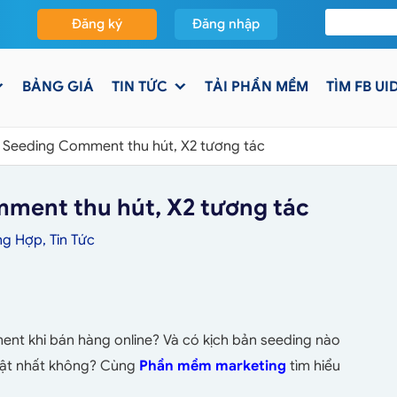
Đăng ký
Đăng nhập
BẢNG GIÁ
TIN TỨC
TẢI PHẦN MỀM
TÌM FB UI
 Seeding Comment thu hút, X2 tương tác
ment thu hút, X2 tương tác
ng Hợp
,
Tin Tức
ent khi bán hàng online? Và có kịch bản seeding nào
hật nhất không? Cùng
Phần mềm marketing
tìm hiểu