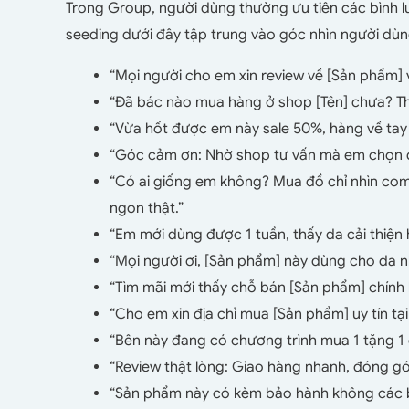
Trong Group, người dùng thường ưu tiên các bình l
seeding dưới đây tập trung vào góc nhìn người dùng
“Mọi người cho em xin review về [Sản phẩm] 
“Đã bác nào mua hàng ở shop [Tên] chưa? Th
“Vừa hốt được em này sale 50%, hàng về tay 
“Góc cảm ơn: Nhờ shop tư vấn mà em chọn đư
“Có ai giống em không? Mua đồ chỉ nhìn com
ngon thật.”
“Em mới dùng được 1 tuần, thấy da cải thiệ
“Mọi người ơi, [Sản phẩm] này dùng cho da
“Tìm mãi mới thấy chỗ bán [Sản phẩm] chính
“Cho em xin địa chỉ mua [Sản phẩm] uy tín tại 
“Bên này đang có chương trình mua 1 tặng 1
“Review thật lòng: Giao hàng nhanh, đóng gói 
“Sản phẩm này có kèm bảo hành không các b