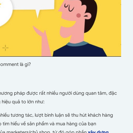
comment là gì?
ương pháp được rất nhiều người dùng quan tâm, đặc
 hiệu quả to lớn như:
hiều tương tác, lượt bình luận sẽ thu hút khách hàng
họ tìm hiểu về sản phẩm và mua hàng của bạn
của marketers/chủ shop, từ đó góp phần
xây dựng