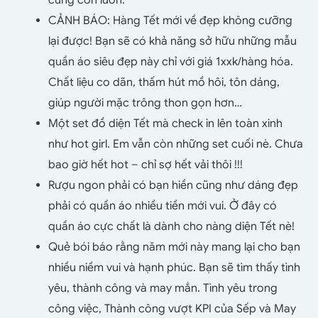
CẢNH BÁO: Hàng Tết mới về đẹp không cưỡng
lại được! Bạn sẽ có khả năng sở hữu những mẫu
quần áo siêu đẹp này chỉ với giá 1xxk/hàng hóa.
Chất liệu co dãn, thấm hút mồ hôi, tôn dáng,
giúp người mặc trông thon gọn hơn…
Một set đồ diện Tết mà check in lên toàn xinh
như hot girl. Em vẫn còn những set cuối nè. Chưa
bao giờ hết hot – chỉ sợ hết vải thôi !!!
Rượu ngon phải có bạn hiền cũng như dáng đẹp
phải có quần áo nhiều tiền mới vui. Ở đây có
quần áo cực chất là dành cho nàng diện Tết nè!
Quẻ bói báo rằng năm mới này mang lại cho bạn
nhiều niềm vui và hạnh phúc. Bạn sẽ tìm thấy tình
yêu, thành công và may mắn. Tình yêu trong
công việc, Thành công vượt KPI của Sếp và May