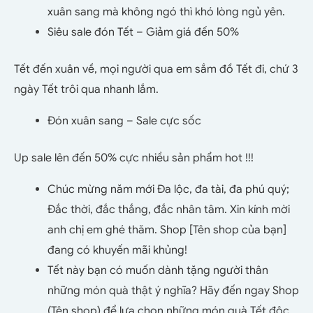
xuân sang mà không ngó thì khó lòng ngủ yên.
Siêu sale đón Tết – Giảm giá đến 50%
Tết đến xuân về, mọi người qua em sắm đồ Tết đi, chứ 3
ngày Tết trôi qua nhanh lắm.
Đón xuân sang – Sale cực sốc
Up sale lên đến 50% cực nhiều sản phẩm hot !!!
Chúc mừng năm mới Đa lộc, đa tài, đa phú quý;
Đắc thời, đắc thắng, đắc nhân tâm. Xin kính mời
anh chị em ghé thăm. Shop [Tên shop của bạn]
đang có khuyến mãi khủng!
Tết này bạn có muốn dành tặng người thân
những món quà thật ý nghĩa? Hãy đến ngay Shop
(Tên shop) để lựa chọn những món quà Tết độc