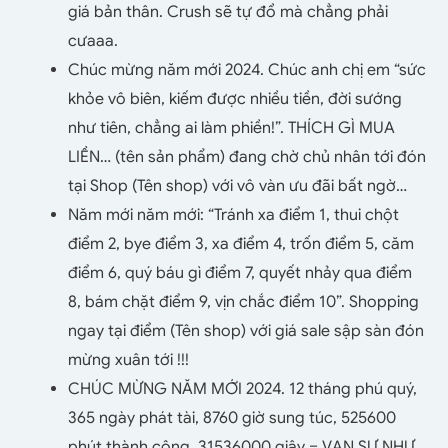
giá bản thân. Crush sẽ tự đổ mà chẳng phải
cưaaa.
Chúc mừng năm mới 2024. Chúc anh chị em “sức
khỏe vô biên, kiếm được nhiều tiền, đời sướng
như tiên, chẳng ai làm phiền!”. THÍCH GÌ MUA
LIỀN… (tên sản phẩm) đang chờ chủ nhân tới đón
tại Shop (Tên shop) với vô vàn ưu đãi bất ngờ…
Năm mới năm mới: “Tránh xa điểm 1, thui chột
điểm 2, bye điểm 3, xa điểm 4, trốn điểm 5, căm
điểm 6, quý báu gì điểm 7, quyết nhảy qua điểm
8, bám chặt điểm 9, vịn chắc điểm 10”. Shopping
ngay tại điểm (Tên shop) với giá sale sập sàn đón
mừng xuân tới !!!
CHÚC MỪNG NĂM MỚI 2024. 12 tháng phú quý,
365 ngày phát tài, 8760 giờ sung túc, 525600
phút thành công, 31536000 giây = VẠN SỰ NHƯ