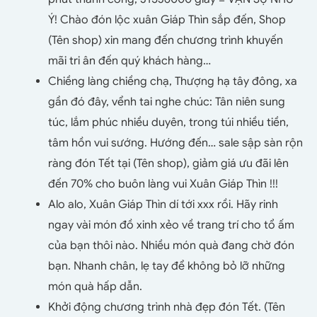
Ý! Chào đón lộc xuân Giáp Thìn sắp đến, Shop
(Tên shop) xin mang đến chương trình khuyến
mãi tri ân đến quý khách hàng…
Chiềng làng chiềng chạ, Thượng hạ tây đông, xa
gần đó đây, vểnh tai nghe chúc: Tân niên sung
túc, lắm phúc nhiều duyên, trong túi nhiều tiền,
tâm hồn vui sướng. Hướng đến… sale sập sàn rộn
ràng đón Tết tại (Tên shop), giảm giá ưu đãi lên
đến 70% cho buôn làng vui Xuân Giáp Thìn !!!
Alo alo, Xuân Giáp Thìn dí tới xxx rồi. Hãy rinh
ngay vài món đồ xinh xẻo về trang trí cho tổ ấm
của bạn thôi nào. Nhiều món quà đang chờ đón
bạn. Nhanh chân, lẹ tay để không bỏ lỡ những
món quà hấp dẫn.
Khởi động chương trình nhà đẹp đón Tết. (Tên