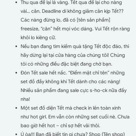
Thu qua để lại lá vàng. Tết qua để lại cho nàng
vài… cân. Deadline dí không giảm cân kịp Tết??
Các nàng đừng lo, đã có [tên sản phẩm]
freesize, “cân” hết mọi vóc dáng. Vui Tết rộn ràng
khỏi lo kiêng cữ.
Nếu bạn đang tìm kiếm quà tặng Tết độc đáo, thì
hãy dừng lại tại cửa hàng của chúng tôi! Chúng
tôi có những điều đặc biệt đang chờ bạn.
Đón Tết sale hết nấc. “Điểm mặt chỉ tên” những
set đồ đầy không khí Tết dành cho các nàng!
Nhiều sản phẩm đang sale cực s-ho-ck nữa đấy
nha!
Một set đồ diện Tết mà check in lên toàn xinh
như hot girl. Em vẫn còn những set cuối nè. Chưa
bao giờ hết hot – chỉ sợ hết vải thôi.
Ú òa!!! Bạn đã biết tin gì chưa? Shop (Tên shop)