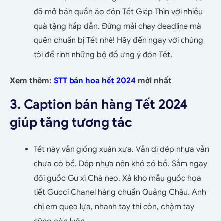
đã mở bán quần áo đón Tết Giáp Thìn với nhiều
quà tặng hấp dẫn. Đừng mải chạy deadline mà
quên chuẩn bị Tết nhé! Hãy đến ngay với chúng
tôi để rinh những bộ đồ ưng ý đón Tết.
Xem thêm:
STT bán hoa hết 2024
mới nhất
3. Caption bán hàng Tết 2024
giúp tăng tương tác
Tết này vẫn giống xuân xưa. Vẫn đi dép nhựa vẫn
chưa có bồ. Dép nhựa nên khó có bồ. Sắm ngay
đôi guốc Gu xì Chà neo. Xả kho mẫu guốc họa
tiết Gucci Chanel hàng chuẩn Quảng Châu. Anh
chị em quẹo lựa, nhanh tay thì còn, chậm tay
cũng còn luôn.