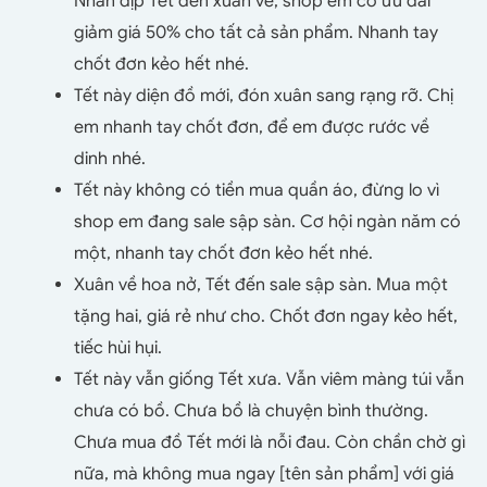
Nhân dịp Tết đến xuân về, shop em có ưu đãi
giảm giá 50% cho tất cả sản phẩm. Nhanh tay
chốt đơn kẻo hết nhé.
Tết này diện đồ mới, đón xuân sang rạng rỡ. Chị
em nhanh tay chốt đơn, để em được rước về
dinh nhé.
Tết này không có tiền mua quần áo, đừng lo vì
shop em đang sale sập sàn. Cơ hội ngàn năm có
một, nhanh tay chốt đơn kẻo hết nhé.
Xuân về hoa nở, Tết đến sale sập sàn. Mua một
tặng hai, giá rẻ như cho. Chốt đơn ngay kẻo hết,
tiếc hùi hụi.
Tết này vẫn giống Tết xưa. Vẫn viêm màng túi vẫn
chưa có bồ. Chưa bồ là chuyện bình thường.
Chưa mua đồ Tết mới là nỗi đau. Còn chần chờ gì
nữa, mà không mua ngay [tên sản phẩm] với giá