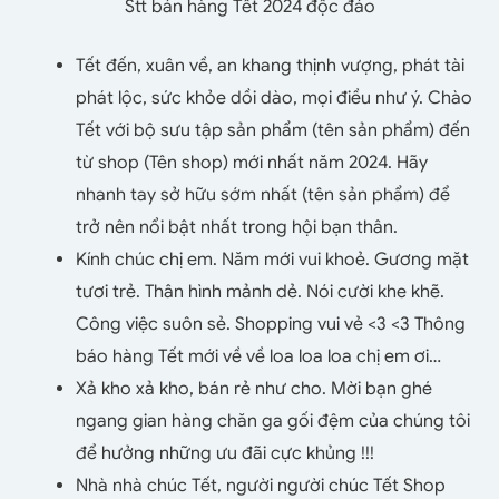
Stt bán hàng Tết 2024 độc đáo
Tết đến, xuân về, an khang thịnh vượng, phát tài
phát lộc, sức khỏe dồi dào, mọi điều như ý. Chào
Tết với bộ sưu tập sản phẩm (tên sản phẩm) đến
từ shop (Tên shop) mới nhất năm 2024. Hãy
nhanh tay sở hữu sớm nhất (tên sản phẩm) để
trở nên nổi bật nhất trong hội bạn thân.
Kính chúc chị em. Năm mới vui khoẻ. Gương mặt
tươi trẻ. Thân hình mảnh dẻ. Nói cười khe khẽ.
Công việc suôn sẻ. Shopping vui vẻ <3 <3 Thông
báo hàng Tết mới về về loa loa loa chị em ơi…
Xả kho xả kho, bán rẻ như cho. Mời bạn ghé
ngang gian hàng chăn ga gối đệm của chúng tôi
để hưởng những ưu đãi cực khủng !!!
Nhà nhà chúc Tết, người người chúc Tết Shop