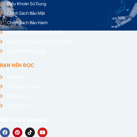
Điều Khoản Sử Dụng
Chính Sách Bảo Mật
Chính Sách Bảo Hành
Chính Sách Cài Đặt Phần Mềm
Quy Định Sử Dụng Phần Mềm MKT
Câu Hỏi Thường Gặp
BẠN NÊN ĐỌC
Giới Thiệu
Tin Tức & Sự Kiện
Tuyển dụng
Thần số học
Kết nối với chúng tôi