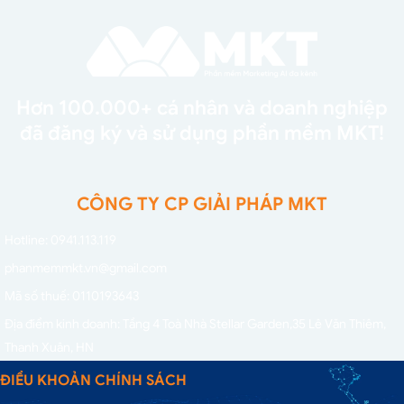
Hơn 100.000+ cá nhân và doanh nghiệp
đã đăng ký và sử dụng phần mềm MKT!
CÔNG TY CP GIẢI PHÁP MKT
Hotline: 0941.113.119
phanmemmkt.vn@gmail.com
Mã số thuế: 0110193643
Địa điểm kinh doanh: Tầng 4 Toà Nhà Stellar Garden,
35 Lê Văn Thiêm,
Thanh Xuân, HN
ĐIỀU KHOẢN CHÍNH SÁCH