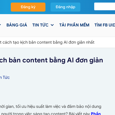
Đăng ký
Đăng nhập
BẢNG GIÁ
TIN TỨC
TẢI PHẦN MỀM
TÌM FB UI
t cách tạo kịch bản content bằng AI đơn giản nhất
ịch bản content bằng AI đơn giản
in Tức
hời gian, tối ưu hiệu suất làm việc và đảm bảo nội dung
 người trong việc sáng tạo content? Bài viết này
Phần