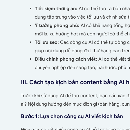
Tiết kiệm thời gian:
AI có thể tạo ra bản nhá
dung tập trung vào việc tối ưu và chỉnh sửa t
Ý tưởng phong phú:
AI có khả năng tổng hợ
mới lạ, xu hướng hot mà con người có thể chư
Tối ưu seo:
Các công cụ AI có thể tự động c
giúp nội dung dễ dàng đạt thứ hạng cao trê
Điều chỉnh phong cách viết:
AI có thể viết
chuyên nghiệp đến sáng tạo, hài hước, phù 
III. Cách tạo kịch bản content bằng AI 
Trước khi sử dụng AI để tạo content, bạn cần xác đ
ai? Nội dung hướng đến mục đích gì (bán hàng, cun
Bước 1: Lựa chọn công cụ AI viết kịch bản
Hiện nay, có rất nhiều công cụ AI hỗ trợ sáng tạo 