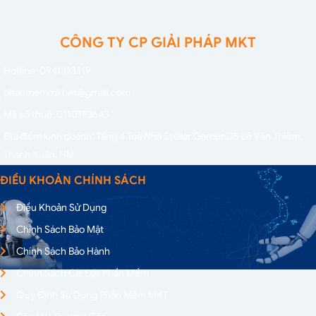
CÔNG TY CP GIẢI PHÁP MKT
Hotline: 0941.113.119
phanmemmkt.vn@gmail.com
Mã số thuế: 0110193643
Địa điểm kinh doanh: Tầng 4 Toà Nhà Stellar Garden,
35 Lê Văn Thiêm,
Thanh Xuân, HN
ĐIỀU KHOẢN CHÍNH SÁCH
Điều Khoản Sử Dụng
Chính Sách Bảo Mật
Chính Sách Bảo Hành
Chính Sách Cài Đặt Phần Mềm
Quy Định Sử Dụng Phần Mềm MKT