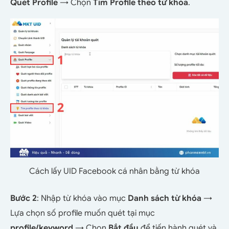
Quét Profile
→ Chọn
Tìm Profile theo từ khóa
.
Cách lấy UID Facebook cá nhân bằng từ khóa
Bước 2
: Nhập từ khóa vào mục
Danh sách từ khóa
→
Lựa chọn số profile muốn quét tại mục
profile/keyword
→ Chọn
Bắt đầu
để tiến hành quét và