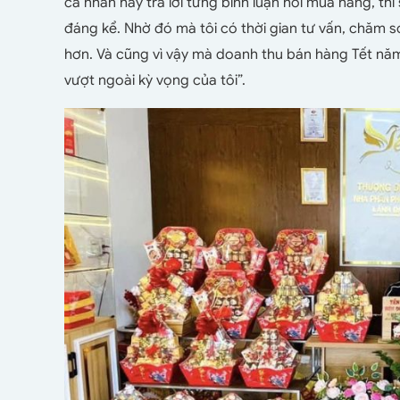
cá nhân hay trả lời từng bình luận hỏi mua hàng, thì
đáng kể. Nhờ đó mà tôi có thời gian tư vấn, chăm 
hơn. Và cũng vì vậy mà doanh thu bán hàng Tết năm
vượt ngoài kỳ vọng của tôi”.