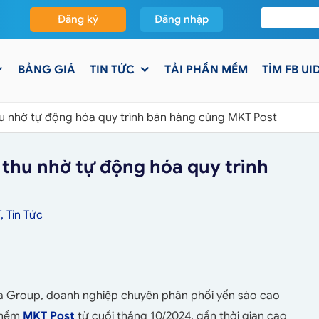
Đăng ký
Đăng nhập
BẢNG GIÁ
TIN TỨC
TẢI PHẦN MỀM
TÌM FB UI
u nhờ tự động hóa quy trình bán hàng cùng MKT Post
thu nhờ tự động hóa quy trình
T
,
Tin Tức
a Group, doanh nghiệp chuyên phân phối yến sào cao
 mềm
MKT Post
từ cuối tháng 10/2024, gần thời gian cao