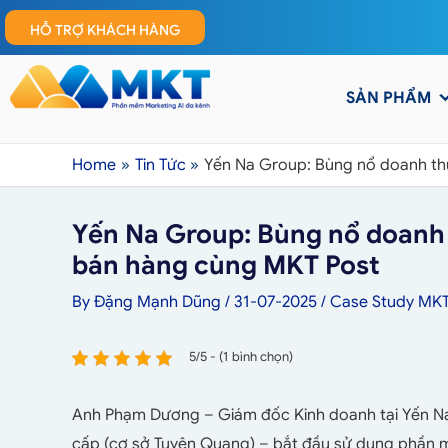
HỖ TRỢ KHÁCH HÀNG
SẢN PHẨM
Home
Tin Tức
Yến Na Group: Bùng nổ doanh th
Yến Na Group: Bùng nổ doanh 
bán hàng cùng MKT Post
By
Đặng Mạnh Dũng
/
31-07-2025
/
Case Study MK
5/5 - (1 bình chọn)
Anh Phạm Dương – Giám đốc Kinh doanh tại Yến N
cấp (cơ sở Tuyên Quang) – bắt đầu sử dụng phần