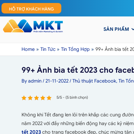
HỖ TRỢ KHÁCH HÀNG
SẢN PHẨM
Home
Tin Tức
Tin Tổng Hợp
99+ Ảnh bìa tết 
99+ Ảnh bìa tết 2023 cho face
By
admin
/
21-11-2022
/
Thủ thuật Facebook
,
Tin Tổ
5/5 - (5 bình chọn)
Không khí Tết đang len lỏi trên khắp các cung đường
năm 2022 với đầy những biến động hay các kỷ ni
tết 2023
cho trang facebook đẹp, chúc mừng tân 