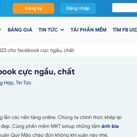
Đăng ký
Đăng nhập
BẢNG GIÁ
TIN TỨC
TẢI PHẦN MỀM
TÌM FB UI
2023 cho facebook cực ngầu, chất
book cực ngầu, chất
ng Hợp
,
Tin Tức
 lẫn các nền tảng online. Chúng ta chính thức khép lại
ệm đẹp. Cùng phần mềm MKT setup những tấm
ảnh bìa
xuân Quý Mão chào đón không khí xuân này nhé.