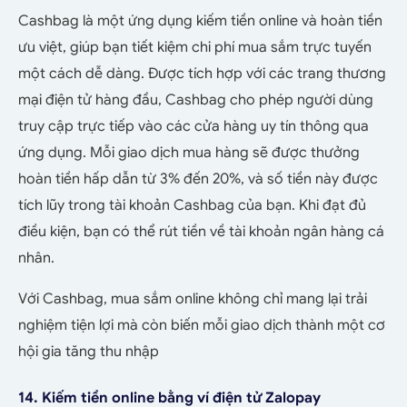
Cashbag là một ứng dụng kiếm tiền online và hoàn tiền
ưu việt, giúp bạn tiết kiệm chi phí mua sắm trực tuyến
một cách dễ dàng. Được tích hợp với các trang thương
mại điện tử hàng đầu, Cashbag cho phép người dùng
truy cập trực tiếp vào các cửa hàng uy tín thông qua
ứng dụng. Mỗi giao dịch mua hàng sẽ được thưởng
hoàn tiền hấp dẫn từ 3% đến 20%, và số tiền này được
tích lũy trong tài khoản Cashbag của bạn. Khi đạt đủ
điều kiện, bạn có thể rút tiền về tài khoản ngân hàng cá
nhân.
Với Cashbag, mua sắm online không chỉ mang lại trải
nghiệm tiện lợi mà còn biến mỗi giao dịch thành một cơ
hội gia tăng thu nhập
14. Kiếm tiền online bằng ví điện tử Zalopay