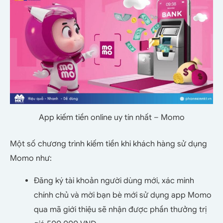
App kiếm tiền online uy tín nhất – Momo
Một số chương trình kiếm tiền khi khách hàng sử dụng
Momo như:
Đăng ký tài khoản người dùng mới, xác minh
chính chủ và mời bạn bè mới sử dụng app Momo
qua mã giới thiệu sẽ nhận được phần thưởng trị