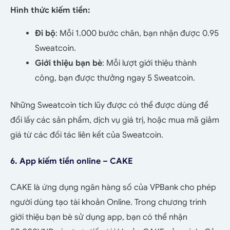
Hình thức kiếm tiền:
Đi bộ
: Mỗi 1.000 bước chân, bạn nhận được 0.95
Sweatcoin.
Giới thiệu bạn bè
: Mỗi lượt giới thiệu thành
công, bạn được thưởng ngay 5 Sweatcoin.
Những Sweatcoin tích lũy được có thể được dùng để
đổi lấy các sản phẩm, dịch vụ giá trị, hoặc mua mã giảm
giá từ các đối tác liên kết của Sweatcoin.
6. App kiếm tiền online – CAKE
CAKE là ứng dụng ngân hàng số của VPBank cho phép
người dùng tạo tài khoản Online. Trong chương trình
giới thiệu bạn bè sử dụng app, bạn có thể nhận