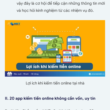
vậy đây là cơ hội để tiếp cận những thông tin mới
và học hỏi kinh nghiệm từ các nhiệm vụ đó.
Lợi ích khi kiếm tiền online tại nhà
II. 20 app kiếm tiền online không cần vốn, uy tín