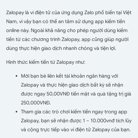
Zalopay là ví điện tử của ứng dụng Zalo phổ biến tại Việt
Nam, vì vậy bạn có thể an tâm sử dụng app kiếm tiền
online này. Ngoài khả năng cho phép người dùng kiếm
tiền từ các chương trình Zalopay, app cũng giúp người
dùng thực hiện giao dịch nhanh chóng và tiện lợi.
Hình thức kiếm tiền từ Zalopay như:
Mời bạn bè liên kết tài khoản ngân hàng với
Zalopay và thực hiện giao dịch bất kỳ sẽ nhận
được ngay 50,00VNĐ tiền mặt và quà tặng trị giá
250,000VNĐ.
Tham gia các trò chơi kiếm tiền ngay trong app
Zalopay, bạn sẽ nhận được 1 – 10.000vnđ tích lũy
và cộng trực tiếp vào ví điện tử Zalopay của bạn.