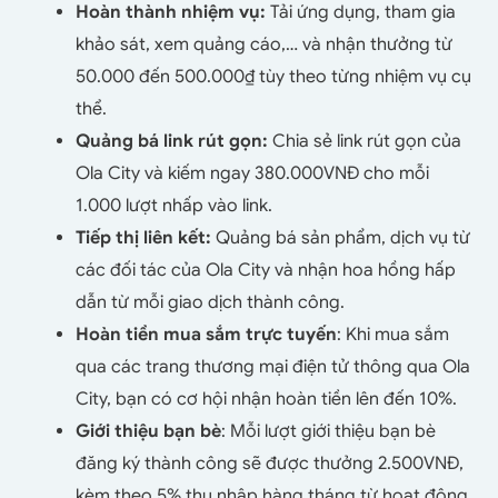
Hoàn thành nhiệm vụ:
Tải ứng dụng, tham gia
khảo sát, xem quảng cáo,… và nhận thưởng từ
50.000 đến 500.000₫ tùy theo từng nhiệm vụ cụ
thể.
Quảng bá link rút gọn:
Chia sẻ link rút gọn của
Ola City và kiếm ngay 380.000VNĐ cho mỗi
1.000 lượt nhấp vào link.
Tiếp thị liên kết:
Quảng bá sản phẩm, dịch vụ từ
các đối tác của Ola City và nhận hoa hồng hấp
dẫn từ mỗi giao dịch thành công.
Hoàn tiền mua sắm trực tuyến
: Khi mua sắm
qua các trang thương mại điện tử thông qua Ola
City, bạn có cơ hội nhận hoàn tiền lên đến 10%.
Giới thiệu bạn bè
: Mỗi lượt giới thiệu bạn bè
đăng ký thành công sẽ được thưởng 2.500VNĐ,
kèm theo 5% thu nhập hàng tháng từ hoạt động