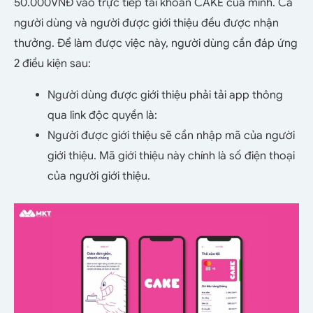
50.000VNĐ vào trực tiếp tài khoản CAKE của mình. Cả
người dùng và người được giới thiệu đều được nhận
thưởng. Để làm được việc này, người dùng cần đáp ứng
2 điều kiện sau:
Người dùng được giới thiệu phải tải app thông
qua link độc quyền là:
Người được giới thiệu sẽ cần nhập mã của người
giới thiệu. Mã giới thiệu này chính là số điện thoại
của người giới thiệu.