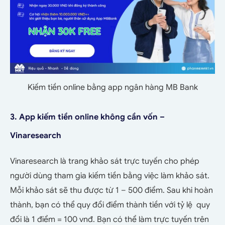
Kiếm tiền online bằng app ngân hàng MB Bank
3. App kiếm tiền online không cần vốn –
Vinaresearch
Vinaresearch là trang khảo sát trực tuyến cho phép
người dùng tham gia kiếm tiền bằng việc làm khảo sát.
Mỗi khảo sát sẽ thu được từ 1 – 500 điểm. Sau khi hoàn
thành, bạn có thể quy đổi điểm thành tiền với tỷ lệ quy
đổi là 1 điểm = 100 vnđ. Bạn có thể làm trực tuyến trên