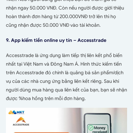
nhận ngay 50.000 VNĐ. Còn nếu người được giới thiệu
hoàn thành đơn hàng từ 200.000VNĐ trở lên thì họ
cũng nhận được 50.000 VNĐ vào tài khoản.
9. App kiếm tiền online uy tín – Accesstrade
Accesstrade là ứng dụng làm tiếp thị liên kết phổ biến
nhất tại Việt Nam và Đông Nam Á. Hình thức kiếm tiền
trên Accesstrade đó chính là quảng bá sản phẩm/dịch
vụ của các nhà cung ứng bằng liên kết riêng. Sau khi
người dùng mua hàng qua liên kết của bạn, bạn sẽ nhận
được %hoa hồng trên mỗi đơn hàng.