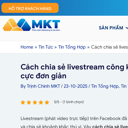
HỖ TRỢ KHÁCH HÀNG
SẢN PHẨM
Home
Tin Tức
Tin Tổng Hợp
Cách chia sẻ liv
Cách chia sẻ livestream công 
cực đơn giản
By
Trịnh Chinh MKT
/
23-10-2025
/
Tin Tổng Hợp
,
Tin
5/5 - (1 bình chọn)
Livestream (phát video trực tiếp) trên Facebook đ
và chia sẻ khoảnh khắc thú vị. Vậy
cách chia sẻ li