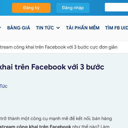
Đăng ký
Đăng nhập
BẢNG GIÁ
TIN TỨC
TẢI PHẦN MỀM
TÌM FB UI
estream công khai trên Facebook với 3 bước cực đơn giản
khai trên Facebook với 3 bước
 Tức
ã trở thành một công cụ mạnh mẽ để kết nối, bán hàng
vestream công khai trên Facebook
như thế nào? Làm