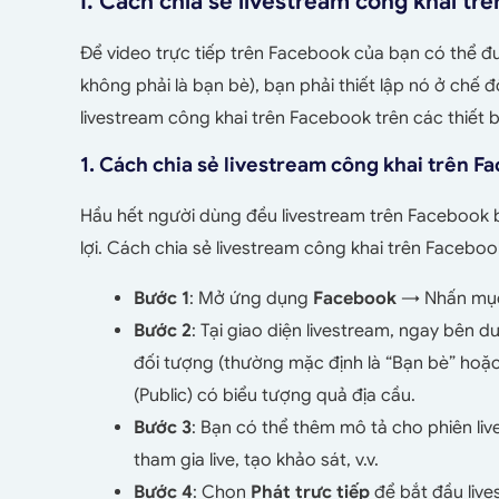
I. Cách chia sẻ livestream công khai tr
Để video trực tiếp trên Facebook của bạn có thể đượ
không phải là bạn bè), bạn phải thiết lập nó ở chế đ
livestream công khai trên Facebook trên các thiết bị
1. Cách chia sẻ livestream công khai trên F
Hầu hết người dùng đều livestream trên Facebook bằ
lợi. Cách chia sẻ livestream công khai trên Faceboo
Bước 1
: Mở ứng dụng
Facebook
→ Nhấn m
Bước 2
: Tại giao diện livestream, ngay bên 
đối tượng (thường mặc định là “Bạn bè” hoặc
(Public) có biểu tượng quả địa cầu.
Bước 3
: Bạn có thể thêm mô tả cho phiên live
tham gia live, tạo khảo sát, v.v.
Bước 4
: Chọn
Phát trực tiếp
để bắt đầu live