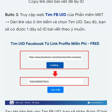
Copy link dẫn bài viết để lấy ID
Bước 3
: Truy cập web
Tìm FB UID
của Phần mềm MKT
→ Dán link vào ô tìm kiếm và chọn Tìm UID. Sau đó, bạn
sẽ có được 1 dãy số ID bài viết theo ý muốn.
Sau khi dán link vào Tìm FB UID, bạn sẽ nhận được ID bài