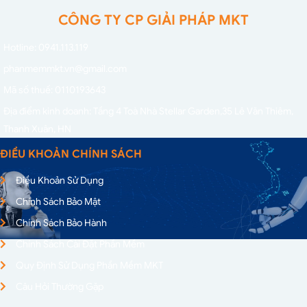
CÔNG TY CP GIẢI PHÁP MKT
Hotline: 0941.113.119
phanmemmkt.vn@gmail.com
Mã số thuế: 0110193643
Địa điểm kinh doanh: Tầng 4 Toà Nhà Stellar Garden,
35 Lê Văn Thiêm,
Thanh Xuân, HN
ĐIỀU KHOẢN CHÍNH SÁCH
Điều Khoản Sử Dụng
Chính Sách Bảo Mật
Chính Sách Bảo Hành
Chính Sách Cài Đặt Phần Mềm
Quy Định Sử Dụng Phần Mềm MKT
Câu Hỏi Thường Gặp