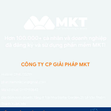
Hơn 100.000+ cá nhân và doanh nghiệp
đã đăng ký và sử dụng phần mềm MKT!
CÔNG TY CP GIẢI PHÁP MKT
Hotline: 0941.113.119
phanmemmkt.vn@gmail.com
Mã số thuế: 0110193643
Địa điểm kinh doanh: Tầng 4 Toà Nhà Stellar Garden,
35 Lê Văn Thiêm,
Thanh Xuân, HN