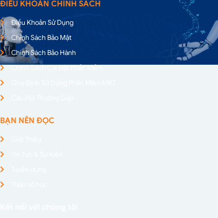
ĐIỀU KHOẢN CHÍNH SÁCH
Điều Khoản Sử Dụng
Chính Sách Bảo Mật
Chính Sách Bảo Hành
Chính Sách Cài Đặt Phần Mềm
Quy Định Sử Dụng Phần Mềm MKT
Câu Hỏi Thường Gặp
BẠN NÊN ĐỌC
Giới Thiệu
Tin Tức & Sự Kiện
Tuyển dụng
Thần số học
Kết nối với chúng tôi