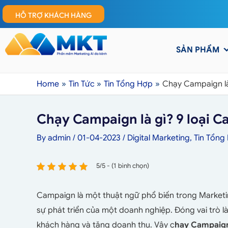
HỖ TRỢ KHÁCH HÀNG
SẢN PHẨM
Home
Tin Tức
Tin Tổng Hợp
Chạy Campaign là
Chạy Campaign là gì? 9 loại 
By
admin
/
01-04-2023
/
Digital Marketing
,
Tin Tổng
5/5 - (1 bình chọn)
Campaign là một thuật ngữ phổ biến trong Marketi
sự phát triển của một doanh nghiệp. Đóng vai trò l
khách hàng và tăng doanh thu. Vậy c
hạy Campaign