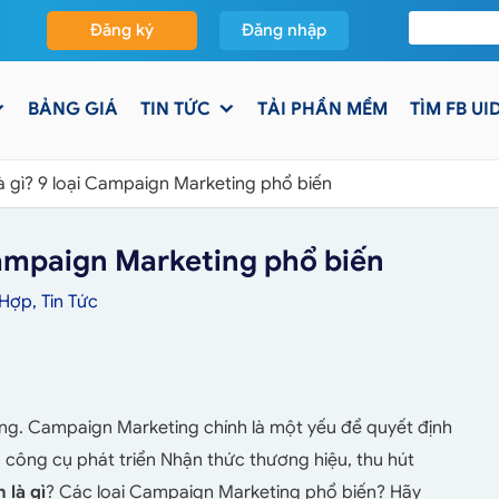
Đăng ký
Đăng nhập
BẢNG GIÁ
TIN TỨC
TẢI PHẦN MỀM
TÌM FB UI
 gì? 9 loại Campaign Marketing phổ biến
Campaign Marketing phổ biến
 Hợp
,
Tin Tức
ng. Campaign Marketing chính là một yếu để quyết định
à công cụ phát triển Nhận thức thương hiệu, thu hút
 là gì
? Các loại Campaign Marketing phổ biến? Hãy