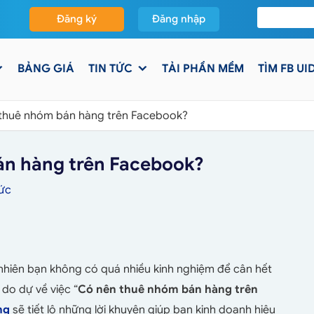
Đăng ký
Đăng nhập
BẢNG GIÁ
TIN TỨC
TẢI PHẦN MỀM
TÌM FB UI
 thuê nhóm bán hàng trên Facebook?
án hàng trên Facebook?
Tức
 nhiên bạn không có quá nhiều kinh nghiệm để cân hết
 do dự về việc “
Có nên thuê nhóm bán hàng trên
ng
sẽ tiết lộ những lời khuyên giúp bạn kinh doanh hiệu