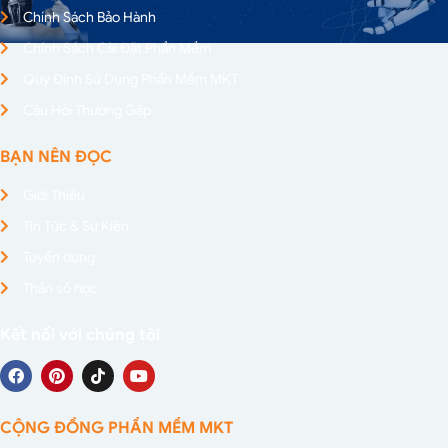
Chính Sách Bảo Hành
Chính Sách Cài Đặt Phần Mềm
Quy Định Sử Dụng Phần Mềm MKT
Câu Hỏi Thường Gặp
BẠN NÊN ĐỌC
Giới Thiệu
Tin Tức & Sự Kiện
Tuyển dụng
Thần số học
Kết nối với chúng tôi
CỘNG ĐỒNG PHẦN MỀM MKT