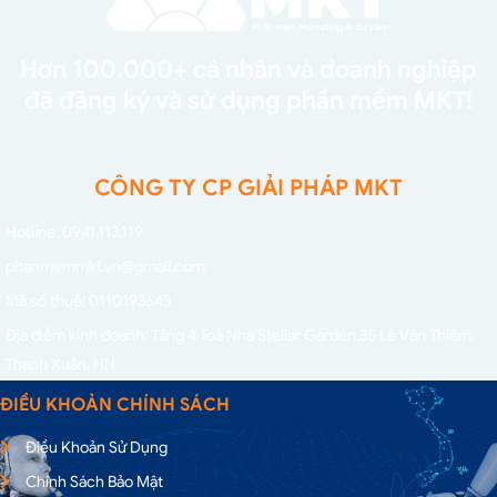
Hơn 100.000+ cá nhân và doanh nghiệp
đã đăng ký và sử dụng phần mềm MKT!
CÔNG TY CP GIẢI PHÁP MKT
Hotline: 0941.113.119
phanmemmkt.vn@gmail.com
Mã số thuế: 0110193643
Địa điểm kinh doanh: Tầng 4 Toà Nhà Stellar Garden,
35 Lê Văn Thiêm,
Thanh Xuân, HN
ĐIỀU KHOẢN CHÍNH SÁCH
Điều Khoản Sử Dụng
Chính Sách Bảo Mật