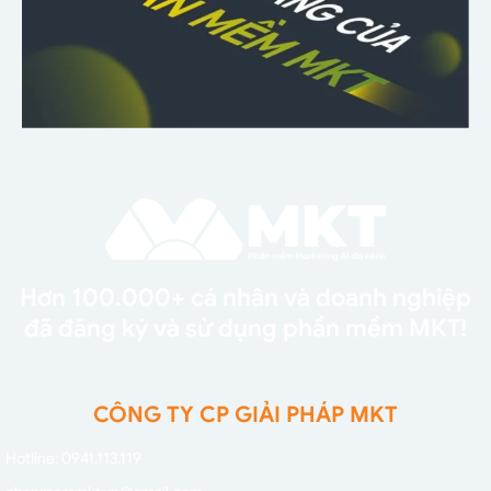
Hơn 100.000+ cá nhân và doanh nghiệp
đã đăng ký và sử dụng phần mềm MKT!
CÔNG TY CP GIẢI PHÁP MKT
Hotline: 0941.113.119