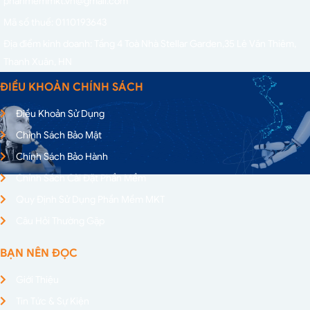
phanmemmkt.vn@gmail.com
Mã số thuế: 0110193643
Địa điểm kinh doanh: Tầng 4 Toà Nhà Stellar Garden,
35 Lê Văn Thiêm,
Thanh Xuân, HN
ĐIỀU KHOẢN CHÍNH SÁCH
Điều Khoản Sử Dụng
Chính Sách Bảo Mật
Chính Sách Bảo Hành
Chính Sách Cài Đặt Phần Mềm
Quy Định Sử Dụng Phần Mềm MKT
Câu Hỏi Thường Gặp
BẠN NÊN ĐỌC
Giới Thiệu
Tin Tức & Sự Kiện