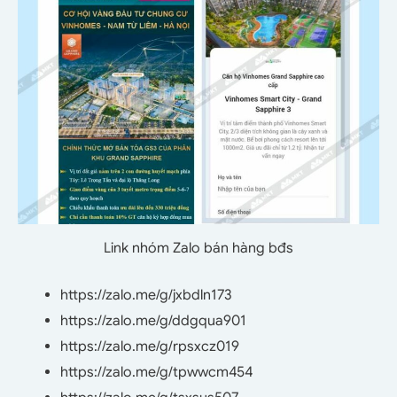
Link nhóm Zalo bán hàng bđs
https://zalo.me/g/jxbdln173
https://zalo.me/g/ddgqua901
https://zalo.me/g/rpsxcz019
https://zalo.me/g/tpwwcm454