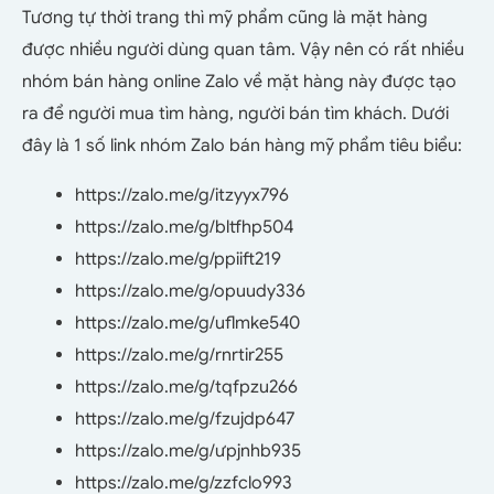
Tương tự thời trang thì mỹ phẩm cũng là mặt hàng
được nhiều người dùng quan tâm. Vậy nên có rất nhiều
nhóm bán hàng online Zalo về mặt hàng này được tạo
ra để người mua tìm hàng, người bán tìm khách. Dưới
đây là 1 số link nhóm Zalo bán hàng mỹ phẩm tiêu biểu:
https://zalo.me/g/itzyyx796
https://zalo.me/g/bltfhp504
https://zalo.me/g/ppiift219
https://zalo.me/g/opuudy336
https://zalo.me/g/uflmke540
https://zalo.me/g/rnrtir255
https://zalo.me/g/tqfpzu266
https://zalo.me/g/fzujdp647
https://zalo.me/g/ưpjnhb935
https://zalo.me/g/zzfclo993