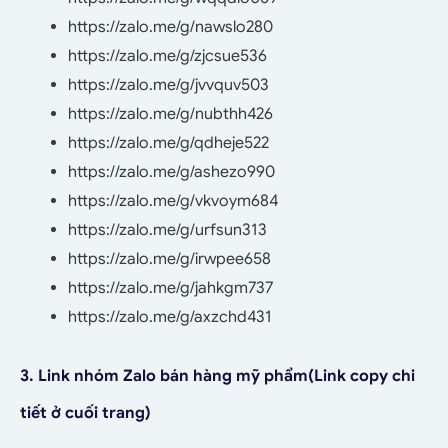
https://zalo.me/g/nawslo280
https://zalo.me/g/zjcsue536
https://zalo.me/g/jvvquv503
https://zalo.me/g/nubthh426
https://zalo.me/g/qdheje522
https://zalo.me/g/ashezo990
https://zalo.me/g/vkvoym684
https://zalo.me/g/urfsun313
https://zalo.me/g/irwpee658
https://zalo.me/g/jahkgm737
https://zalo.me/g/axzchd431
3. Link nhóm Zalo bán hàng mỹ phẩm
(Link copy chi
tiết ở cuối trang)