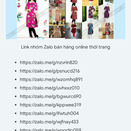
Link nhóm Zalo bán hàng online thời trang
https://zalo.me/g/nzvrin820
https://zalo.me/g/psnucd216
https://zalo.me/g/wzomhq891
https://zalo.me/g/uvhxxz010
https://zalo.me/g/bgwurc690
https://zalo.me/g/kppwee319
https://zalo.me/g/ifwtuh004
https://zalo.me/g/wjfnay433
https://zalo.me/g/wqqdlo059