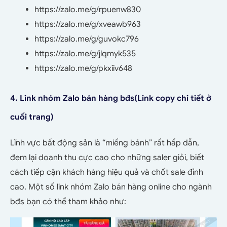
https://zalo.me/g/rpuenw830
https://zalo.me/g/xveawb963
https://zalo.me/g/guvokc796
https://zalo.me/g/jlqmyk535
https://zalo.me/g/pkxiiv648
4. Link nhóm Zalo bán hàng bđs
(Link copy chi tiết ở
cuối trang)
Lĩnh vực bất động sản là “miếng bánh” rất hấp dẫn,
đem lại doanh thu cực cao cho những saler giỏi, biết
cách tiếp cận khách hàng hiệu quả và chốt sale đỉnh
cao. Một số link nhóm Zalo bán hàng online cho ngành
bđs bạn có thể tham khảo như: