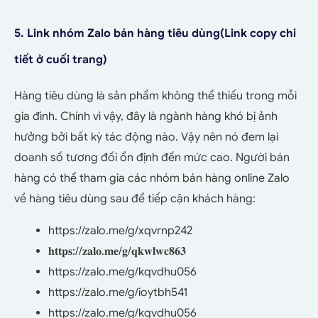
5. Link nhóm Zalo bán hàng tiêu dùng
(Link copy chi
tiết ở cuối trang)
Hàng tiêu dùng là sản phẩm không thể thiếu trong mỗi
gia đình. Chính vì vậy, đây là ngành hàng khó bị ảnh
hưởng bởi bất kỳ tác động nào. Vậy nên nó đem lại
doanh số tương đối ổn định đến mức cao. Người bán
hàng có thể tham gia các nhóm bán hàng online Zalo
về hàng tiêu dùng sau để tiếp cận khách hàng:
https://zalo.me/g/xqvrnp242
𝐡𝐭𝐭𝐩𝐬://𝐳𝐚𝐥𝐨.𝐦𝐞/𝐠/𝐪𝐤𝐰𝐥𝐰𝐜𝟖𝟔𝟑
https://zalo.me/g/kqvdhu056
https://zalo.me/g/ioytbh541
https://zalo.me/g/kqvdhu056