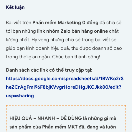
Kết luận
Bài viết trên
Phần mềm Marketing 0 đồng
đã chia sẻ
tới bạn những
link nhóm Zalo bán hàng
online
chất
lượng nhất. Hy vọng những chia sẻ trong bài viết sẽ
giúp bạn kinh doanh hiệu quả, thu được doanh số cao
trong thời gian ngắn. Chúc bạn thành công!
Danh sách các link có thể truy cập tại:
https://docs.google.com/spreadsheets/d/1BWKo2rS
heZCrAgFml96F8bjKVvgrHoreDHgJKCJkk80/edit?
usp=sharing
HIỆU QUẢ – NHANH – DỄ DÙNG là những gì mà
sản phẩm của Phần mềm MKT đã, đang và luôn