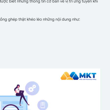
ợc biết những thông tin cơ bản về vị trí ứng tuyển khi
lồng ghép thật khéo léo những nội dung như: