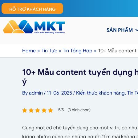
HỖ TRỢ KHÁCH HÀNG
SẢN PHẨM
Home
Tin Tức
Tin Tổng Hợp
10+ Mẫu content 
10+ Mẫu content tuyển dụng h
ý
By
admin
/
11-06-2025
/
Kiến thức khách hàng
,
Tin 
5/5 - (3 bình chọn)
Cùng một cơ chế tuyển dụng cho một vị trí, có nh
lượng nhưng cũng có những người “tìm mãi không đ