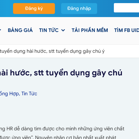
Đăng ký
Đăng nhập
BẢNG GIÁ
TIN TỨC
TẢI PHẦN MỀM
TÌM FB UI
tuyển dụng hài hước, stt tuyển dụng gây chú ý
ài hước, stt tuyển dụng gây chú
Tổng Hợp
,
Tin Tức
ững HR dễ dàng tìm được cho mình những ứng viên chất
ược ứng viên”. Nguyên nhân cơ bản nhất xuất phát