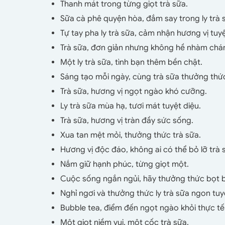
Thanh mát trong từng giọt trà sữa.
Sữa cà phê quyện hòa, đắm say trong ly trà 
Tự tay pha ly trà sữa, cảm nhận hương vị tuyệ
Trà sữa, đơn giản nhưng không hề nhàm chá
Một ly trà sữa, tình bạn thêm bền chặt.
Sáng tạo mỗi ngày, cùng trà sữa thưởng thứ
Trà sữa, hương vị ngọt ngào khó cưỡng.
Ly trà sữa mùa hạ, tươi mát tuyệt diệu.
Trà sữa, hương vị tràn đầy sức sống.
Xua tan mệt mỏi, thưởng thức trà sữa.
Hương vị độc đáo, không ai có thể bỏ lỡ trà 
Nắm giữ hạnh phúc, từng giọt một.
Cuộc sống ngắn ngủi, hãy thưởng thức bọt b
Nghỉ ngơi và thưởng thức ly trà sữa ngon tuy
Bubble tea, điểm đến ngọt ngào khỏi thực tế
Một giọt niềm vui, một cốc trà sữa.