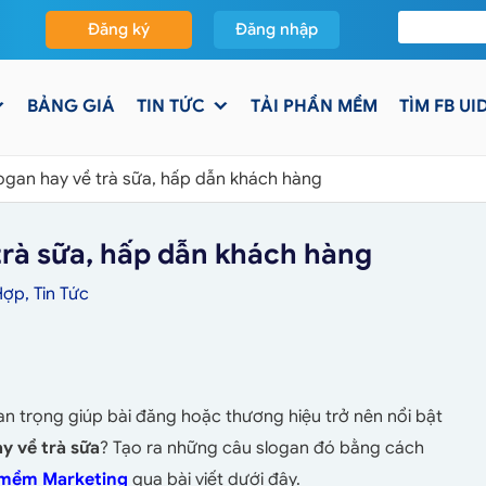
Đăng ký
Đăng nhập
BẢNG GIÁ
TIN TỨC
TẢI PHẦN MỀM
TÌM FB UI
ogan hay về trà sữa, hấp dẫn khách hàng
trà sữa, hấp dẫn khách hàng
Hợp
,
Tin Tức
an trọng giúp bài đăng hoặc thương hiệu trở nên nổi bật
y về trà sữa
? Tạo ra những câu slogan đó bằng cách
mềm Marketing
qua bài viết dưới đây.