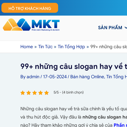
HỖ TRỢ KHÁCH HÀNG
SẢN PHẨM
Home
Tin Tức
Tin Tổng Hợp
99+ những câu sl
99+ những câu slogan hay về 
By
admin
/
17-05-2024
/
Bán hàng Online
,
Tin Tổng 
5/5 - (4 bình chọn)
Những câu slogan hay về trà sữa chính là yếu tố qu
và thu hút độc giả. Vậy đâu là
những câu slogan ha
nào? Hãy tham khảo những gợi ý chia sẻ của
Phần 