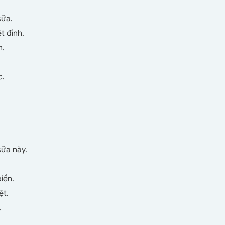
sữa.
t đỉnh.
n.
c.
sữa này.
iển.
ệt.
.