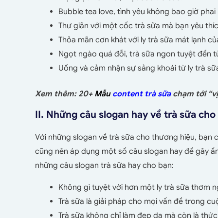
Bubble tea love, tình yêu không bao giờ phai
Thư giãn với một cốc trà sữa mà bạn yêu thíc
Thỏa mãn cơn khát với ly trà sữa mát lạnh củ
Ngọt ngào quá đỗi, trà sữa ngon tuyệt đến t
Uống và cảm nhận sự sảng khoái từ ly trà sữ
Xem thêm: 20+
Mẫu
content trà sữa
chạm tới “v
II. Những câu slogan hay về trà sữa ch
Với những slogan về trà sữa cho thương hiệu, bạn 
cũng nên áp dụng một số câu slogan hay để gây ấn 
những câu slogan trà sữa hay cho bạn:
Không gì tuyệt vời hơn một ly trà sữa thơm
Trà sữa là giải pháp cho mọi vấn đề trong cu
Trà sữa không chỉ làm đẹp da mà còn là thức