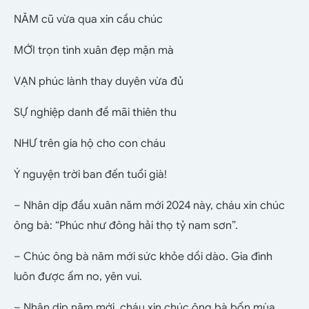
NĂM cũ vừa qua xin cầu chúc
MỚI trọn tình xuân đẹp mặn mà
VẠN phúc lành thay duyên vừa đủ
SỰ nghiệp danh đề mãi thiên thu
NHƯ trên gia hộ cho con cháu
Ý nguyện trời ban đến tuổi già!
– Nhân dịp đầu xuân năm mới 2024 này, cháu xin chúc
ông bà: “Phúc như đông hải thọ tỷ nam sơn”.
– Chúc ông bà năm mới sức khỏe dồi dào. Gia đình
luôn được ấm no, yên vui.
– Nhân dịp năm mới, cháu xin chúc ông bà bốn mùa