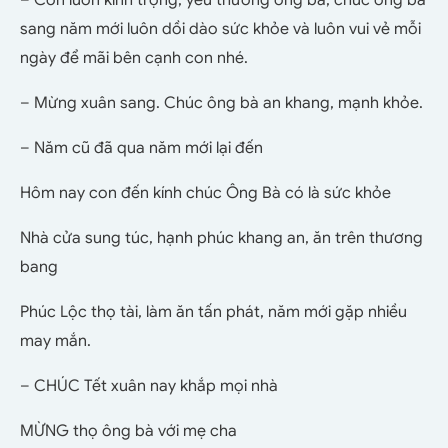
– Con luôn kính trọng, yêu thương ông bà, chúc ông bà
sang năm mới luôn dồi dào sức khỏe và luôn vui vẻ mỗi
ngày để mãi bên cạnh con nhé.
– Mừng xuân sang. Chúc ông bà an khang, mạnh khỏe.
– Năm cũ đã qua năm mới lại đến
Hôm nay con đến kính chúc Ông Bà có là sức khỏe
Nhà cửa sung túc, hạnh phúc khang an, ăn trên thương
bang
Phúc Lộc thọ tài, làm ăn tấn phát, năm mới gặp nhiều
may mắn.
– CHÚC Tết xuân nay khắp mọi nhà
MỪNG thọ ông bà với mẹ cha