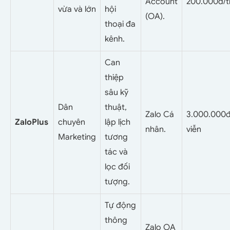
Account
200.000đ/
vừa và lớn
hội
(OA).
thoại đa
kênh.
Can
thiệp
sâu kỹ
Dân
thuật,
Zalo Cá
3.000.000đ
ZaloPlus
chuyên
lập lịch
nhân.
viễn
Marketing
tương
tác và
lọc đối
tượng.
Tự động
thông
Zalo OA