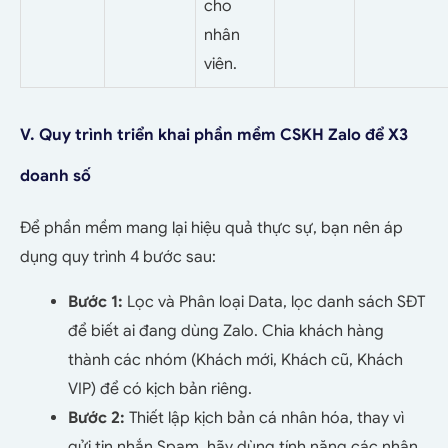
cho
nhân
viên.
V. Quy trình triển khai phần mềm CSKH Zalo để X3
doanh số
Để phần mềm mang lại hiệu quả thực sự, bạn nên áp
dụng quy trình 4 bước sau:
Bước 1:
Lọc và Phân loại Data, lọc danh sách SĐT
để biết ai đang dùng Zalo. Chia khách hàng
thành các nhóm (Khách mới, Khách cũ, Khách
VIP) để có kịch bản riêng.
Bước 2:
Thiết lập kịch bản cá nhân hóa, thay vì
gửi tin nhắn Spam, hãy dùng tính năng các nhân