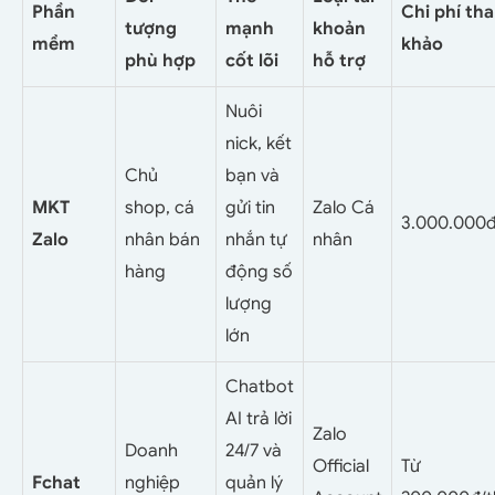
Phần
Chi phí th
tượng
mạnh
khoản
mềm
khảo
phù hợp
cốt lõi
hỗ trợ
Nuôi
nick, kết
Chủ
bạn và
MKT
shop, cá
gửi tin
Zalo Cá
3.000.000
Zalo
nhân bán
nhắn tự
nhân
hàng
động số
lượng
lớn
Chatbot
AI trả lời
Zalo
Doanh
24/7 và
Official
Từ
Fchat
nghiệp
quản lý