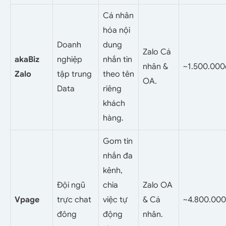
Cá nhân
hóa nội
Doanh
dung
Zalo Cá
akaBiz
nghiệp
nhắn tin
nhân &
~1.500.00
Zalo
tập trung
theo tên
OA.
Data
riêng
khách
hàng.
Gom tin
nhắn đa
kênh,
Đội ngũ
chia
Zalo OA
Vpage
trực chat
việc tự
& Cá
~4.800.00
đông
động
nhân.