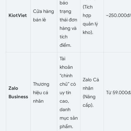
báo
(Tích
Cửa hàng
trạng
KiotViet
hợp
~250.000đ
bán lẻ
thái đơn
quản lý
hàng và
kho).
tích
điểm.
Tài
khoản
“chính
Zalo Cá
Thương
chủ” có
Zalo
nhân
hiệu cá
uy tín
Từ 59.000đ
Business
(Nâng
nhân
cao,
cấp).
danh
mục sản
phẩm.