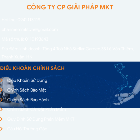
CÔNG TY CP GIẢI PHÁP MKT
Hotline: 0941.113.119
phanmemmkt.vn@gmail.com
Mã số thuế: 0110193643
Địa điểm kinh doanh: Tầng 4 Toà Nhà Stellar Garden,
35 Lê Văn Thiêm,
Thanh Xuân, HN
ĐIỀU KHOẢN CHÍNH SÁCH
Điều Khoản Sử Dụng
Chính Sách Bảo Mật
Chính Sách Bảo Hành
Chính Sách Cài Đặt Phần Mềm
Quy Định Sử Dụng Phần Mềm MKT
Câu Hỏi Thường Gặp