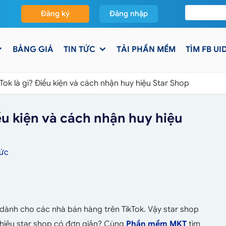
Đăng ký
Đăng nhập
BẢNG GIÁ
TIN TỨC
TẢI PHẦN MỀM
TÌM FB UI
kTok là gì? Điều kiện và cách nhận huy hiệu Star Shop
iều kiện và cách nhận huy hiệu
Tức
 dành cho các nhà bán hàng trên TikTok. Vậy star shop
y hiệu star shop có đơn giản? Cùng
Phần mềm MKT
tìm