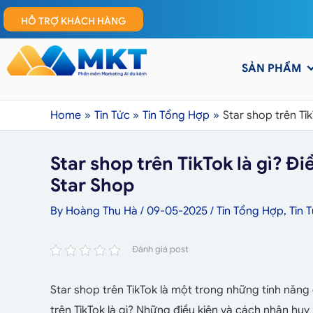
HỖ TRỢ KHÁCH HÀNG
SẢN PHẨM
Home
Tin Tức
Tin Tổng Hợp
Star shop trên Ti
Star shop trên TikTok là gì? Đ
Star Shop
By
Hoàng Thu Hà
/
09-05-2025
/
Tin Tổng Hợp
,
Tin 
Đánh giá post
Star shop trên TikTok là một trong những tính năng
trên TikTok là gì? Những điều kiện và cách nhận hu