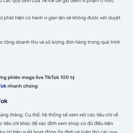
 các quy định của TikTok để giữ điểm vi phạm ở mức
 phát hiện có hành vi gian lận sẽ không được xét duyệt
o tổng doanh thu và số lượng đơn hàng trong quá trình
ững phiên mega live TikTok 100 tỷ
Tok
nhanh chóng
kTok
àng tháng. Cụ thể, hệ thống sẽ xem xét các tiêu chí về
 tiêu chí khác để xác định xem shop có đủ điều kiện
y trì hiệu suất hoạt động ổn định và tuân thủ các quy