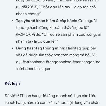
ngay để được tư vấn!”, “Đặt hàng hôm nay nhận
ưu đãi 20%!”, “Chốt đơn liền tay – giao tận nhà
nhanh chóng!”
Tạo yếu tố khan hiếm & cấp bách:
Con người
thường hành động khi cảm thấy “sợ bỏ lỡ”
(FOMO). Ví dụ:
“Chỉ còn 5 sản phẩm cuối cùng, ai
nhanh tay là có quà liền”
Dùng hashtag thông minh:
Hashtag giúp bài
viết dễ được tìm thấy hơn trên mạng xã hội. Ví
dụ: #sttbanhang #tangdoanhso #banhangonline
#kinhdoanhhieuqua
Kết luận
Để viết STT bán hàng để tăng doanh số, bạn cần hiểu
khách hàng, nắm rõ cảm xúc và tạo nội dung vừa chân