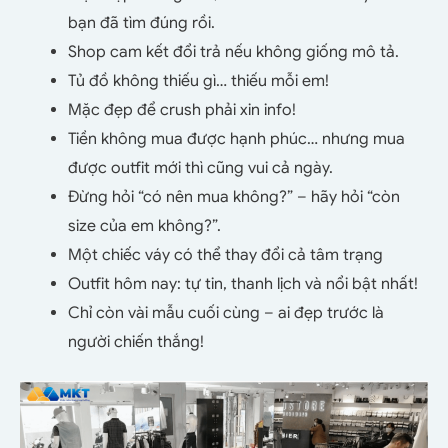
bạn đã tìm đúng rồi.
Shop cam kết đổi trả nếu không giống mô tả.
Tủ đồ không thiếu gì… thiếu mỗi em!
Mặc đẹp để crush phải xin info!
Tiền không mua được hạnh phúc… nhưng mua
được outfit mới thì cũng vui cả ngày.
Đừng hỏi “có nên mua không?” – hãy hỏi “còn
size của em không?”.
Một chiếc váy có thể thay đổi cả tâm trạng
Outfit hôm nay: tự tin, thanh lịch và nổi bật nhất!
Chỉ còn vài mẫu cuối cùng – ai đẹp trước là
người chiến thắng!