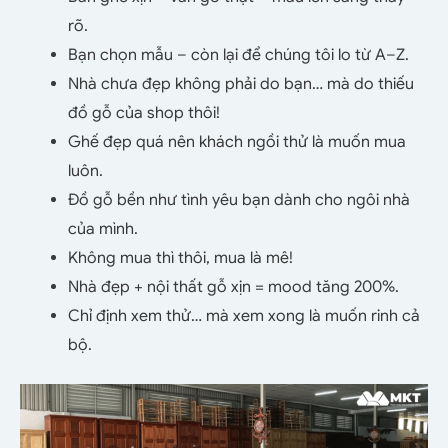
rõ.
Bạn chọn mẫu – còn lại để chúng tôi lo từ A–Z.
Nhà chưa đẹp không phải do bạn… mà do thiếu
đồ gỗ của shop thôi!
Ghế đẹp quá nên khách ngồi thử là muốn mua
luôn.
Đồ gỗ bền như tình yêu bạn dành cho ngôi nhà
của mình.
Không mua thì thôi, mua là mê!
Nhà đẹp + nội thất gỗ xịn = mood tăng 200%.
Chỉ định xem thử… mà xem xong là muốn rinh cả
bộ.