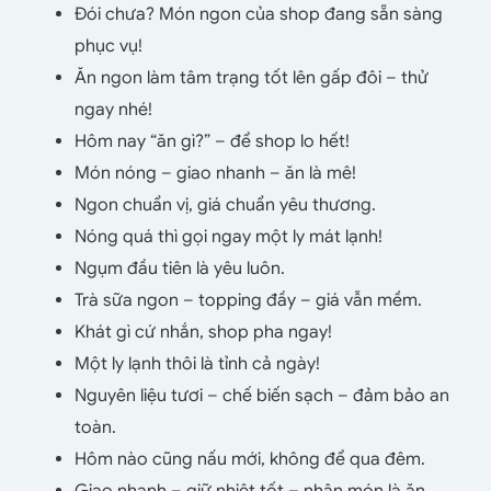
Đói chưa? Món ngon của shop đang sẵn sàng
phục vụ!
Ăn ngon làm tâm trạng tốt lên gấp đôi – thử
ngay nhé!
Hôm nay “ăn gì?” – để shop lo hết!
Món nóng – giao nhanh – ăn là mê!
Ngon chuẩn vị, giá chuẩn yêu thương.
Nóng quá thì gọi ngay một ly mát lạnh!
Ngụm đầu tiên là yêu luôn.
Trà sữa ngon – topping đầy – giá vẫn mềm.
Khát gì cứ nhắn, shop pha ngay!
Một ly lạnh thôi là tỉnh cả ngày!
Nguyên liệu tươi – chế biến sạch – đảm bảo an
toàn.
Hôm nào cũng nấu mới, không để qua đêm.
Giao nhanh – giữ nhiệt tốt – nhận món là ăn