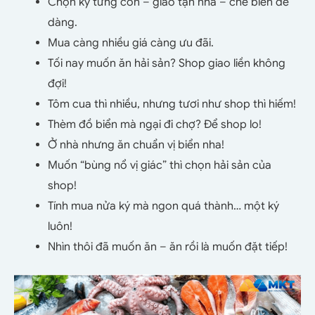
Chọn kỹ từng con – giao tận nhà – chế biến dễ
dàng.
Mua càng nhiều giá càng ưu đãi.
Tối nay muốn ăn hải sản? Shop giao liền không
đợi!
Tôm cua thì nhiều, nhưng tươi như shop thì hiếm!
Thèm đồ biển mà ngại đi chợ? Để shop lo!
Ở nhà nhưng ăn chuẩn vị biển nha!
Muốn “bùng nổ vị giác” thì chọn hải sản của
shop!
Tính mua nửa ký mà ngon quá thành… một ký
luôn!
Nhìn thôi đã muốn ăn – ăn rồi là muốn đặt tiếp!