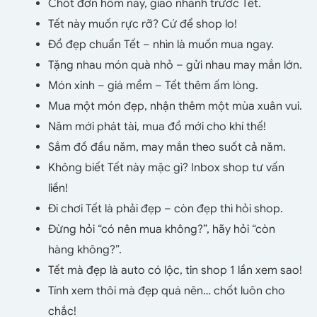
Chốt đơn hôm nay, giao nhanh trước Tết.
Tết này muốn rực rỡ? Cứ để shop lo!
Đồ đẹp chuẩn Tết – nhìn là muốn mua ngay.
Tặng nhau món quà nhỏ – gửi nhau may mắn lớn.
Món xinh – giá mềm – Tết thêm ấm lòng.
Mua một món đẹp, nhận thêm một mùa xuân vui.
Năm mới phát tài, mua đồ mới cho khí thế!
Sắm đồ đầu năm, may mắn theo suốt cả năm.
Không biết Tết này mặc gì? Inbox shop tư vấn
liền!
Đi chơi Tết là phải đẹp – còn đẹp thì hỏi shop.
Đừng hỏi “có nên mua không?”, hãy hỏi “còn
hàng không?”.
Tết mà đẹp là auto có lộc, tin shop 1 lần xem sao!
Tính xem thôi mà đẹp quá nên… chốt luôn cho
chắc!