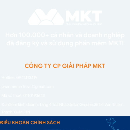
Hơn 100.000+ cá nhân và doanh nghiệp
đã đăng ký và sử dụng phần mềm MKT!
CÔNG TY CP GIẢI PHÁP MKT
Hotline: 0941.113.119
phanmemmkt.vn@gmail.com
Mã số thuế: 0110193643
Địa điểm kinh doanh: Tầng 4 Toà Nhà Stellar Garden,
35 Lê Văn Thiêm,
Thanh Xuân, HN
ĐIỀU KHOẢN CHÍNH SÁCH