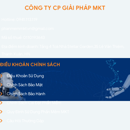
CÔNG TY CP GIẢI PHÁP MKT
Hotline: 0941.113.119
phanmemmkt.vn@gmail.com
Mã số thuế: 0110193643
Địa điểm kinh doanh: Tầng 4 Toà Nhà Stellar Garden,
35 Lê Văn Thiêm,
Thanh Xuân, HN
ĐIỀU KHOẢN CHÍNH SÁCH
Điều Khoản Sử Dụng
Chính Sách Bảo Mật
Chính Sách Bảo Hành
Chính Sách Cài Đặt Phần Mềm
Quy Định Sử Dụng Phần Mềm MKT
Câu Hỏi Thường Gặp