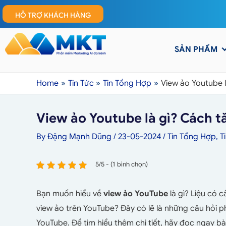
HỖ TRỢ KHÁCH HÀNG
SẢN PHẨM
Home
Tin Tức
Tin Tổng Hợp
View ảo Youtube 
View ảo Youtube là gì? Cách 
By
Đặng Mạnh Dũng
/
23-05-2024
/
Tin Tổng Hợp
,
T
5/5 - (1 bình chọn)
Bạn muốn hiểu về
view ảo YouTube
là gì? Liệu có 
view ảo trên YouTube? Đây có lẽ là những câu hỏi 
YouTube. Để tìm hiểu thêm chi tiết, hãy đọc ngay bài