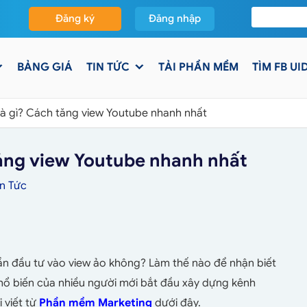
Đăng ký
Đăng nhập
BẢNG GIÁ
TIN TỨC
TẢI PHẦN MỀM
TÌM FB UI
là gì? Cách tăng view Youtube nhanh nhất
tăng view Youtube nhanh nhất
in Tức
cần đầu tư vào view ảo không? Làm thế nào để nhận biết
phổ biến của nhiều người mới bắt đầu xây dựng kênh
 viết từ
Phần mềm Marketing
dưới đây.