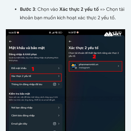
Bước 3
: Chọn vào
Xác thực 2 yếu tố
=> Chọn tài
khoản bạn muốn kích hoạt xác thực 2 yếu tố.