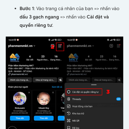
Bước 1
: Vào trang cá nhân của bạn => nhấn vào
dấu 3 gạch ngang
=> nhấn vào
Cài đặt và
quyền riêng tư
.