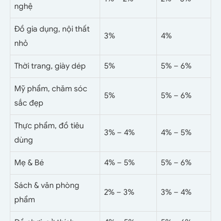
nghệ
Đồ gia dụng, nội thất
3%
4%
nhỏ
Thời trang, giày dép
5%
5% – 6%
Mỹ phẩm, chăm sóc
5%
5% – 6%
sắc đẹp
Thực phẩm, đồ tiêu
3% – 4%
4% – 5%
dùng
Mẹ & Bé
4% – 5%
5% – 6%
Sách & văn phòng
2% – 3%
3% – 4%
phẩm