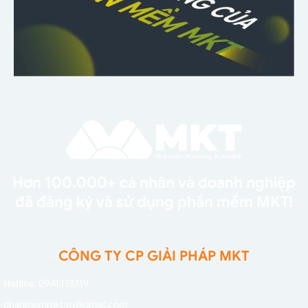
Hơn 100.000+ cá nhân và doanh nghiệp
đã đăng ký và sử dụng phần mềm MKT!
CÔNG TY CP GIẢI PHÁP MKT
Hotline: 0941.113.119
phanmemmkt.vn@gmail.com