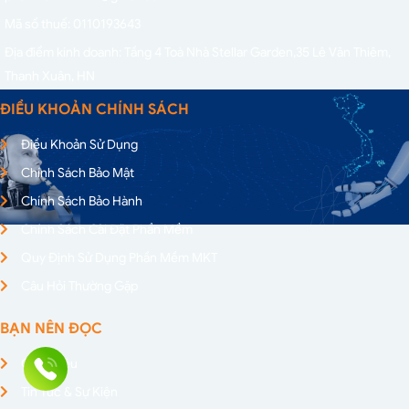
Mã số thuế: 0110193643
Địa điểm kinh doanh: Tầng 4 Toà Nhà Stellar Garden,
35 Lê Văn Thiêm,
Thanh Xuân, HN
ĐIỀU KHOẢN CHÍNH SÁCH
Điều Khoản Sử Dụng
Chính Sách Bảo Mật
Chính Sách Bảo Hành
Chính Sách Cài Đặt Phần Mềm
Quy Định Sử Dụng Phần Mềm MKT
Câu Hỏi Thường Gặp
BẠN NÊN ĐỌC
Giới Thiệu
Tin Tức & Sự Kiện