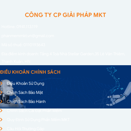
CÔNG TY CP GIẢI PHÁP MKT
Hotline: 0941.113.119
phanmemmkt.vn@gmail.com
Mã số thuế: 0110193643
Địa điểm kinh doanh: Tầng 4 Toà Nhà Stellar Garden,
35 Lê Văn Thiêm,
Thanh Xuân, HN
ĐIỀU KHOẢN CHÍNH SÁCH
Điều Khoản Sử Dụng
Chính Sách Bảo Mật
Chính Sách Bảo Hành
Chính Sách Cài Đặt Phần Mềm
Quy Định Sử Dụng Phần Mềm MKT
Câu Hỏi Thường Gặp