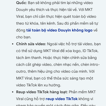
Quốc
: Bạn sẽ không phải tìm lại những video
Douyin yêu thích và thực hiện tải về. Với MKT
Viral, bạn chỉ cần thực hiện quét toàn bộ video
theo từ khóa, tên kênh. Sau đó phần mềm sẽ tự
động
tải toàn bộ video Douyin không logo
về
cho bạn.
Chỉnh sửa video
: Ngoài việc hỗ trợ tải video, bạn
có thể sử dụng MKT Viral để xóa logo, ID TikTok,
tách âm thanh. Hoặc thực hiện chỉnh sửa bằng
cách cắt ghép video, chèn nhạc nền, chèn intro-
outro, thêm hiệu ứng cho video của mình. Với
MKT Viral, bạn có thể thỏa sức sáng tạo một
video TikTok lên xu hướng.
Reup video TikTok hàng loạt
: Phần mềm MKT
Viral cũng hỗ trợ
reup video TikTok
không vi
phạm bản quyền một cách đơn giản. Điều này