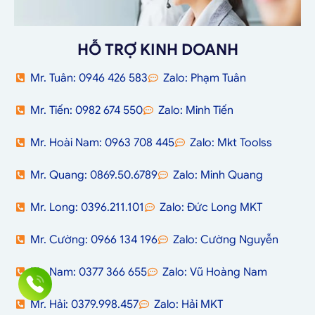
HỖ TRỢ KINH DOANH
Mr. Tuân: 0946 426 583
Zalo: Phạm Tuân
Mr. Tiến: 0982 674 550
Zalo: Minh Tiến
Mr. Hoài Nam: 0963 708 445
Zalo: Mkt Toolss
Mr. Quang: 0869.50.6789
Zalo: Minh Quang
Mr. Long: 0396.211.101
Zalo: Đức Long MKT
Mr. Cường: 0966 134 196
Zalo: Cường Nguyễn
Mr. Nam: 0377 366 655
Zalo: Vũ Hoàng Nam
Mr. Hải: 0379.998.457
Zalo: Hải MKT