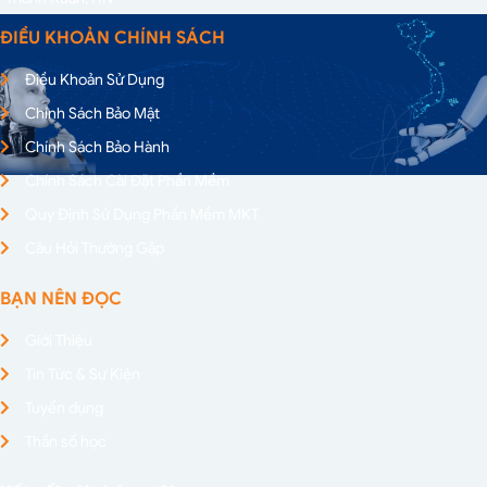
ĐIỀU KHOẢN CHÍNH SÁCH
Điều Khoản Sử Dụng
Chính Sách Bảo Mật
Chính Sách Bảo Hành
Chính Sách Cài Đặt Phần Mềm
Quy Định Sử Dụng Phần Mềm MKT
Câu Hỏi Thường Gặp
BẠN NÊN ĐỌC
Giới Thiệu
Tin Tức & Sự Kiện
Tuyển dụng
Thần số học