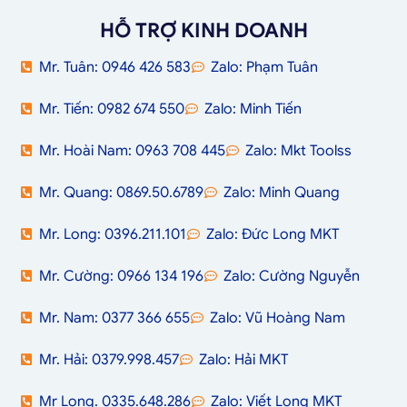
HỖ TRỢ KINH DOANH
Mr. Tuân: 0946 426 583
Zalo: Phạm Tuân
Mr. Tiến: 0982 674 550
Zalo: Minh Tiến
Mr. Hoài Nam: 0963 708 445
Zalo: Mkt Toolss
Mr. Quang: 0869.50.6789
Zalo: Minh Quang
Mr. Long: 0396.211.101
Zalo: Đức Long MKT
Mr. Cường: 0966 134 196
Zalo: Cường Nguyễn
Mr. Nam: 0377 366 655
Zalo: Vũ Hoàng Nam
Mr. Hải: 0379.998.457
Zalo: Hải MKT
Mr Long. 0335.648.286
Zalo: Viết Long MKT