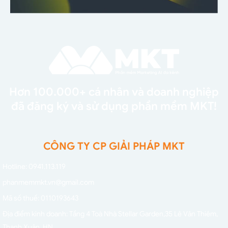
Hơn 100.000+ cá nhân và doanh nghiệp
đã đăng ký và sử dụng phần mềm MKT!
CÔNG TY CP GIẢI PHÁP MKT
Hotline: 0941.113.119
phanmemmkt.vn@gmail.com
Mã số thuế: 0110193643
Địa điểm kinh doanh: Tầng 4 Toà Nhà Stellar Garden,
35 Lê Văn Thiêm,
Thanh Xuân, HN