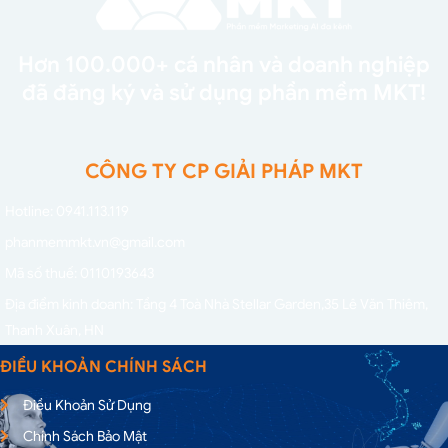
Hơn 100.000+ cá nhân và doanh nghiệp
đã đăng ký và sử dụng phần mềm MKT!
CÔNG TY CP GIẢI PHÁP MKT
Hotline: 0941.113.119
phanmemmkt.vn@gmail.com
Mã số thuế: 0110193643
Địa điểm kinh doanh: Tầng 4 Toà Nhà Stellar Garden,
35 Lê Văn Thiêm,
Thanh Xuân, HN
ĐIỀU KHOẢN CHÍNH SÁCH
Điều Khoản Sử Dụng
Chính Sách Bảo Mật