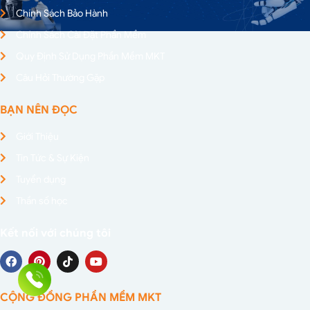
Chính Sách Bảo Hành
Chính Sách Cài Đặt Phần Mềm
Quy Định Sử Dụng Phần Mềm MKT
Câu Hỏi Thường Gặp
BẠN NÊN ĐỌC
Giới Thiệu
Tin Tức & Sự Kiện
Tuyển dụng
Thần số học
Kết nối với chúng tôi
CỘNG ĐỒNG PHẦN MỀM MKT