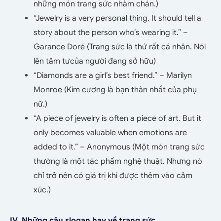
những món trang sức nhàm chán.)
“Jewelry is a very personal thing. It should tell a
story about the person who’s wearing it.” –
Garance Doré (Trang sức là thứ rất cá nhân. Nói
lên tâm tưcủa người đang sở hữu)
“Diamonds are a girl’s best friend.” – Marilyn
Monroe (Kim cương là bạn thân nhất của phụ
nữ.)
“A piece of jewelry is often a piece of art. But it
only becomes valuable when emotions are
added to it.” – Anonymous (Một món trang sức
thường là một tác phẩm nghệ thuật. Nhưng nó
chỉ trở nên có giá trị khi được thêm vào cảm
xúc.)
IV. Những câu slogan hay về trang sức