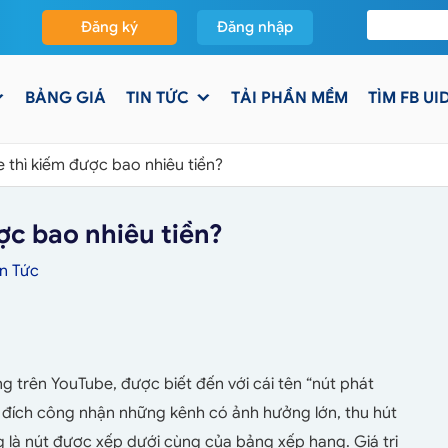
Đăng ký
Đăng nhập
BẢNG GIÁ
TIN TỨC
TẢI PHẦN MỀM
TÌM FB UI
 thì kiếm được bao nhiêu tiền?
ợc bao nhiêu tiền?
in Tức
 trên YouTube, được biết đến với cái tên “nút phát
đích công nhận những kênh có ảnh hưởng lớn, thu hút
g là nút được xếp dưới cùng của bảng xếp hạng. Giá trị