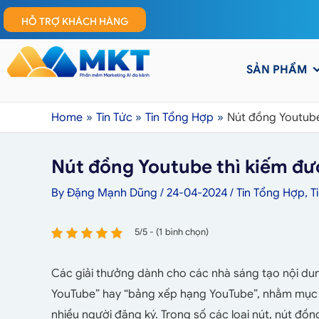
HỖ TRỢ KHÁCH HÀNG
SẢN PHẨM
Home
Tin Tức
Tin Tổng Hợp
Nút đồng Youtube
Nút đồng Youtube thì kiếm đư
By
Đặng Mạnh Dũng
/
24-04-2024
/
Tin Tổng Hợp
,
T
5/5 - (1 bình chọn)
Các giải thưởng dành cho các nhà sáng tạo nội dung
YouTube” hay “bảng xếp hạng YouTube”, nhằm mục 
nhiều người đăng ký. Trong số các loại nút, nút đồn