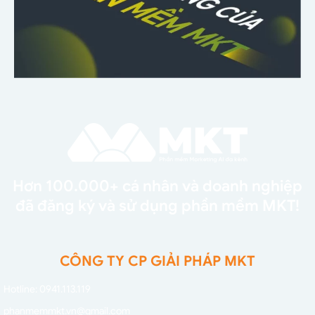
Hơn 100.000+ cá nhân và doanh nghiệp
đã đăng ký và sử dụng phần mềm MKT!
CÔNG TY CP GIẢI PHÁP MKT
Hotline: 0941.113.119
phanmemmkt.vn@gmail.com