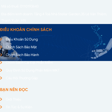
Mã số thuế: 0110193643
Địa điểm kinh doanh: Tầng 4 Toà Nhà Stellar Garden,
35 Lê Văn Thiêm,
Thanh Xuân, HN
ĐIỀU KHOẢN CHÍNH SÁCH
Điều Khoản Sử Dụng
Chính Sách Bảo Mật
Chính Sách Bảo Hành
Chính Sách Cài Đặt Phần Mềm
Quy Định Sử Dụng Phần Mềm MKT
Câu Hỏi Thường Gặp
BẠN NÊN ĐỌC
Giới Thiệu
Tin Tức & Sự Kiện