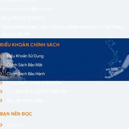
Hotline: 0941.113.119
phanmemmkt.vn@gmail.com
Mã số thuế: 0110193643
Địa điểm kinh doanh: Tầng 4 Toà Nhà Stellar Garden,
35 Lê Văn Thiêm,
Thanh Xuân, HN
ĐIỀU KHOẢN CHÍNH SÁCH
Điều Khoản Sử Dụng
Chính Sách Bảo Mật
Chính Sách Bảo Hành
Chính Sách Cài Đặt Phần Mềm
Quy Định Sử Dụng Phần Mềm MKT
Câu Hỏi Thường Gặp
BẠN NÊN ĐỌC
Giới Thiệu