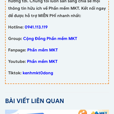
hướng tới. Chúng tôi luôn sẵn sàng chia sẻ mọi
thông tin hữu ích về Phần mềm MKT. Kết nối ngay
để được hỗ trợ MIỄN PHÍ nhanh nhất:
Hotline:
0941.113.119
Group:
Cộng Đồng Phần mềm MKT
Fanpage:
Phần mềm MKT
Youtube:
Phần mềm MKT
Tiktok:
kenhmkt0dong
BÀI VIẾT LIÊN QUAN