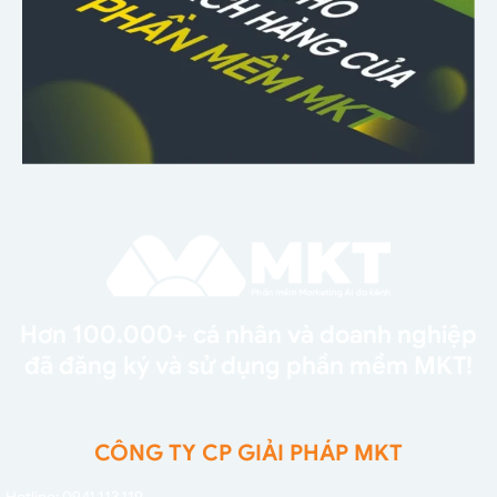
Hơn 100.000+ cá nhân và doanh nghiệp
đã đăng ký và sử dụng phần mềm MKT!
CÔNG TY CP GIẢI PHÁP MKT