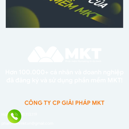
Hơn 100.000+ cá nhân và doanh nghiệp
đã đăng ký và sử dụng phần mềm MKT!
CÔNG TY CP GIẢI PHÁP MKT
Hotline: 0941.113.119
phanmemmkt.vn@gmail.com