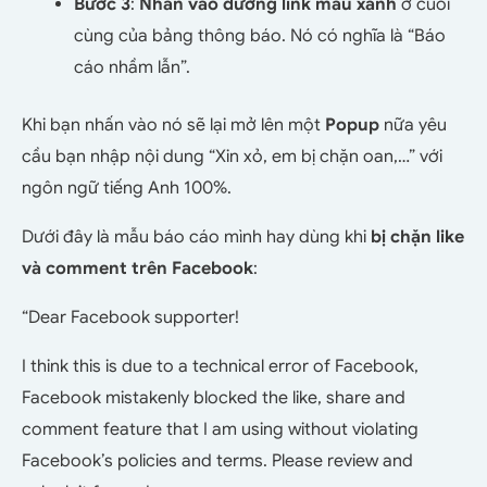
Bước 3
:
Nhấn vào đường link màu xanh
ở cuối
cùng của bảng thông báo. Nó có nghĩa là “Báo
cáo nhầm lẫn”.
Khi bạn nhấn vào nó sẽ lại mở lên một
Popup
nữa yêu
cầu bạn nhập nội dung “Xin xỏ, em bị chặn oan,…” với
ngôn ngữ tiếng Anh 100%.
Dưới đây là mẫu báo cáo mình hay dùng khi
bị chặn like
và comment trên Facebook
:
“Dear Facebook supporter!
I think this is due to a technical error of Facebook,
Facebook mistakenly blocked the like, share and
comment feature that I am using without violating
Facebook’s policies and terms. Please review and