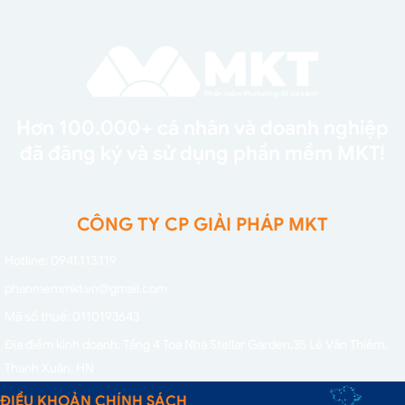
Hơn 100.000+ cá nhân và doanh nghiệp
đã đăng ký và sử dụng phần mềm MKT!
CÔNG TY CP GIẢI PHÁP MKT
Hotline: 0941.113.119
phanmemmkt.vn@gmail.com
Mã số thuế: 0110193643
Địa điểm kinh doanh: Tầng 4 Toà Nhà Stellar Garden,
35 Lê Văn Thiêm,
Thanh Xuân, HN
ĐIỀU KHOẢN CHÍNH SÁCH