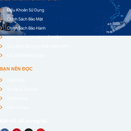
Điều Khoản Sử Dụng
Chính Sách Bảo Mật
Chính Sách Bảo Hành
Chính Sách Cài Đặt Phần Mềm
Quy Định Sử Dụng Phần Mềm MKT
Câu Hỏi Thường Gặp
BẠN NÊN ĐỌC
Giới Thiệu
Tin Tức & Sự Kiện
Tuyển dụng
Thần số học
Kết nối với chúng tôi