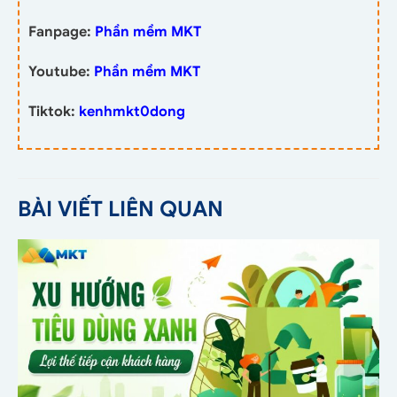
Fanpage:
Phần mềm MKT
Youtube:
Phần mềm MKT
Tiktok:
kenhmkt0dong
BÀI VIẾT LIÊN QUAN