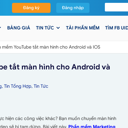
Đăng ký
Đăng nhập
BẢNG GIÁ
TIN TỨC
TẢI PHẦN MỀM
TÌM FB UI
 mềm YouTube tắt màn hình cho Android và IOS
e tắt màn hình cho Android và
g
,
Tin Tổng Hợp
,
Tin Tức
c hiện các công việc khác? Bạn muốn chuyển màn hình
ideo sẽ bị tạm dừng. Bài viết này,
Phần mềm
Marketing