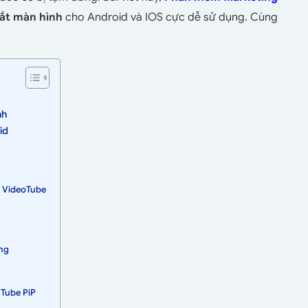
ắt màn hình
cho Android và IOS cực dễ sử dụng. Cùng
nh
id
r VideoTube
ing
uTube PiP