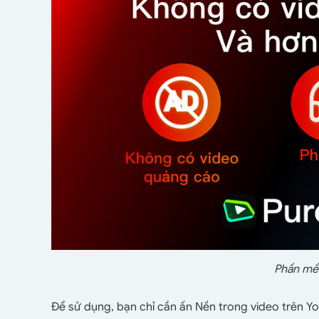
Phần mề
Để sử dụng, bạn chỉ cần ấn Nền trong video trên Y