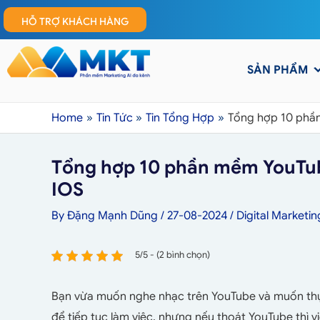
HỖ TRỢ KHÁCH HÀNG
SẢN PHẨM
Home
Tin Tức
Tin Tổng Hợp
Tổng hợp 10 phần
Tổng hợp 10 phần mềm YouTub
IOS
By
Đặng Mạnh Dũng
/
27-08-2024
/
Digital Marketin
5/5 - (2 bình chọn)
Bạn vừa muốn nghe nhạc trên YouTube và muốn thự
để tiếp tục làm việc, nhưng nếu thoát YouTube thì v