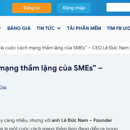
Đăng ký
Đăng nhập
BẢNG GIÁ
TIN TỨC
TẢI PHẦN MỀM
TÌM FB UI
nh là cuộc cách mạng thầm lặng của SMEs” – CEO Lê Đức Nam 
h mạng thầm lặng của SMEs” –
Gia
y càng nhiều, nhưng với
anh Lê Đức Nam – Founder
mà là một cuộc cách mạng thầm lặng đang diễn ra trong