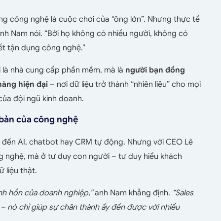
ằng công nghệ là cuộc chơi của “ông lớn”. Nhưng thực tế
 anh Nam nói. “Bởi họ không có nhiều người, không có
iết tận dụng công nghệ.”
i là nhà cung cấp phần mềm, mà là
người bạn đồng
àng hiện đại
– nơi dữ liệu trở thành “nhiên liệu” cho mọi
 của đội ngũ kinh doanh.
n bản của công nghệ
ng đến AI, chatbot hay CRM tự động. Nhưng với CEO Lê
 nghệ, mà ở tư duy con người – tư duy hiểu khách
 liệu thật.
inh hồn của doanh nghiệp,”
anh Nam khẳng định.
“Sales
– nó chỉ giúp sự chân thành ấy đến được với nhiều