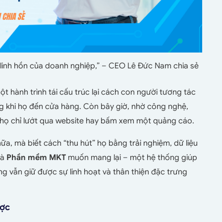
 linh hồn của doanh nghiệp,” – CEO Lê Đức Nam chia sẻ
 hành trình tái cấu trúc lại cách con người tương tác
ng khi họ đến cửa hàng. Còn bây giờ, nhờ công nghệ,
i họ chỉ lướt qua website hay bấm xem một quảng cáo.
a, mà biết cách “thu hút” họ bằng trải nghiệm, dữ liệu
mà
Phần mềm MKT
muốn mang lại – một hệ thống giúp
 vẫn giữ được sự linh hoạt và thân thiện đặc trưng
ược