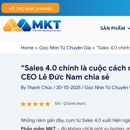
HỖ TRỢ KHÁCH HÀNG
SẢN PHẨM
Home
Góc Nhìn Từ Chuyên Gia
“Sales 4.0 chí
“Sales 4.0 chính là cuộc các
CEO Lê Đức Nam chia sẻ
By
Thanh Chúc
/
20-10-2025
/
Góc Nhìn Từ Chuyên 
5/5 - (2 bình chọn)
Những năm gần đây, cụm từ Sales 4.0 xuất hiện ngà
Phần mềm MKT
– đó không chỉ là một xu hướng, 